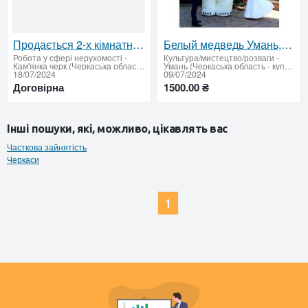
Продається 2-х кімнатна квартира в центрі м. Кам'янка
Белый медведь Умань,Маньковка,Христиновка,Тальное,Ульяновка,Голованевск.
Робота у сфері нерухомості
-
Культура/мистецтво/розваги
-
Кам'янка черк (Черкаська область - купити продати)
Умань (Черкаська область - купити продати)
18/07/2024
09/07/2024
Договірна
1500.00 ₴
Інші пошуки, які, можливо, цікавлять вас
Часткова зайнятість
Черкаси
1