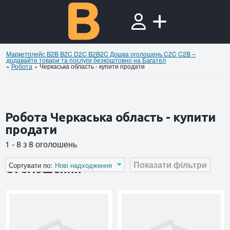
Маркетплейс B2B B2C D2C B2B2C Дошка оголошень C2C C2B –
додавайте товари та послуги безкоштовно на Багател
»
Робота
»
Черкаська область - купити продати
Робота Черкаська область - купити
продати
1 - 8 з 8 оголошень
Показати фільтри
Сортувати по:
Нові надходження
Оголошення