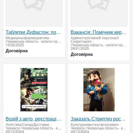
Таблетки Дуфастон: показання до застосування та яка користь
Вакансія: Помічник керівника (віддалено) – компанія “АМС БУД”
Медицина/фармацевтика
-
Адміністративний персонал/
(Черкаська область - купити продати)
Секретаріат
-
15/02/2025
(Черкаська область - купити продати)
29/01/2025
Договірна
Договірна
Водій з авто, реєстрація в таксі
Заказать Стриптиз ростовых кукол в Черкассах.
Логістика/Склад/Доставка
-
Культура/мистецтво/розваги
-
Черкаси (Черкаська область - купити продати)
Черкаси (Черкаська область - купити продати)
20/12/2024
29/10/2024