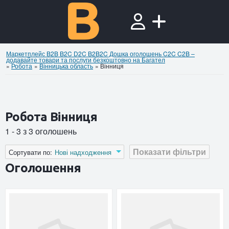
Маркетплейс B2B B2C D2C B2B2C Дошка оголошень C2C C2B –
додавайте товари та послуги безкоштовно на Багател
»
Робота
»
Вінницька область
»
Вінниця
Робота Вінниця
1 - 3 з 3 оголошень
Показати фільтри
Сортувати по:
Нові надходження
Оголошення