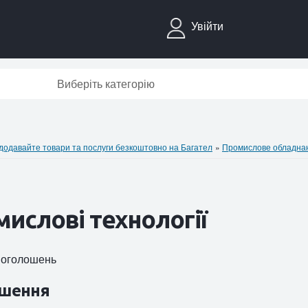
Увійти
Виберіть категорію
давайте товари та послуги безкоштовно на Багател
»
Промислове обладна
ислові технології
4 оголошень
шення