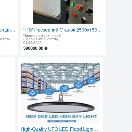
Банкополіскувач та сушка тари для харчового виробництва | Продуктивність до 6000 банок/год ✅
ЧПУ Фрезерний Станок 2500х1500х300 — Потужність, Якість та Надійність у Кожній Деталі
Промислові технології
-
Івано-Франківськ (Івано-Франківська область - придбати або продати)
(Запорізька область)
01/06/2025
390000.00 ₴
High-Quality UFO LED Flood Lights on Sale – 100W, 150W, 200W Options Available