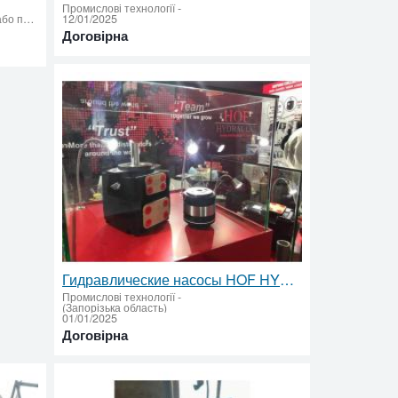
Промислові технології
-
(Івано-Франківська область - придбати або продати)
12/01/2025
Договірна
Гидравлические насосы HOF HYDRAULIC – надежное решение для вашего оборудования
Промислові технології
-
(Запорізька область)
01/01/2025
Договірна