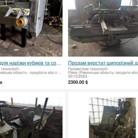
Машина для нарізки кубиків та соломки
технології
-
Промислові технології
-
(Івано-Франківська область - придбати або продати)
30/10/2024
а
2300.00 $