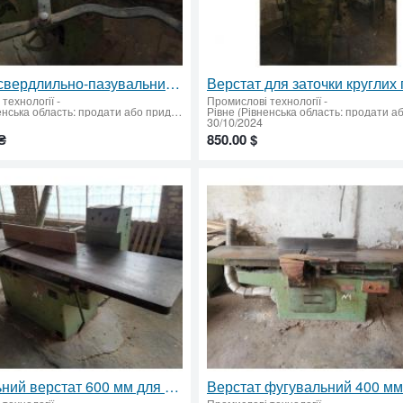
Продам свердлильно-пазувальний верстат для обробки деревини
технології
-
Промислові технології
-
Рівне (Рівненська область: продати або придбати)
30/10/2024
₴
850.00 $
Фугувальний верстат 600 мм для обробки деревини.