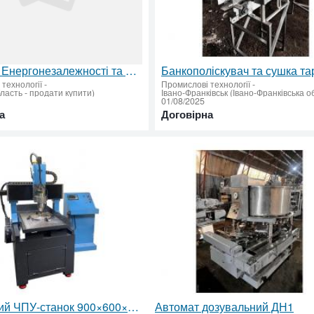
Системи Енергонезалежності та Резервного Живлення у Києві. Офіційний Дистриб'ютор Chisage-ESS, Deye,
технології
-
Промислові технології
-
бласть - продати купити)
01/08/2025
а
Договірна
Фрезерний ЧПУ-станок 900×600×300 мм з посиленою станіною – надійність, точність і стабільність об
Автомат дозувальний ДН1