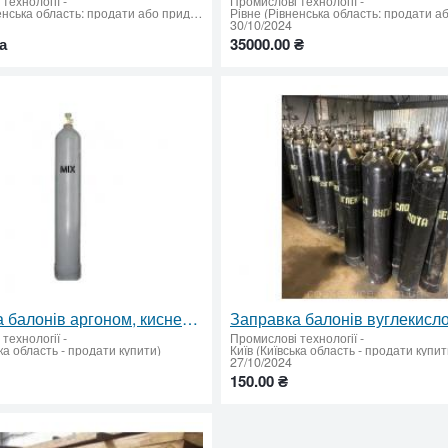
технології
-
Промислові технології
-
Рівне (Рівненська область: продати або придбати)
30/10/2024
а
35000.00 ₴
Заправка балонів аргоном, киснем, зварювальною сумішшю, азотом
технології
-
Промислові технології
-
ька область - продати купити)
Київ (Київська область - продати купит
27/10/2024
150.00 ₴