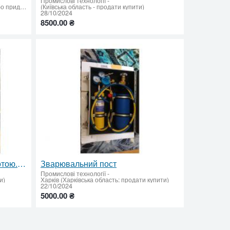
Промислові технології
-
Рівне (Рівненська область: продати або придбати)
(Київська область - продати купити)
28/10/2024
8500.00 ₴
Заправка балонів вуглекислотою. Від 10 л до 10 тон
Зварювальний пост
Промислові технології
-
и)
Харків (Харківська область: продати купити)
22/10/2024
5000.00 ₴