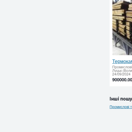
Термока
Промислові 
Луцьк (Воли
24/09/2024
900000.0
Інші пошу
Промислові т