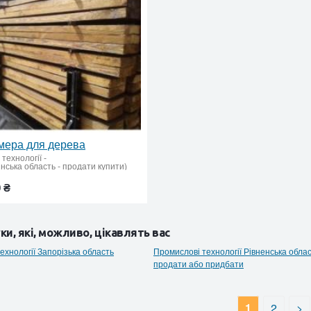
мера для дерева
технології
-
нська область - продати купити)
0 ₴
ки, які, можливо, цікавлять вас
ехнології Запорізька область
Промислові технології Рівненська облас
продати або придбати
1
2
>