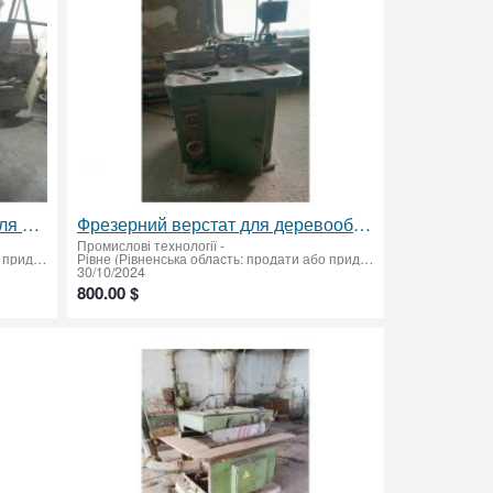
Продам верстат шипорізний для якісноі обробки деревини
Фрезерний верстат для деревообробки – надійне обладнання для обробки деревини
Промислові технології
-
Рівне (Рівненська область: продати або придбати)
Рівне (Рівненська область: продати або придбати)
30/10/2024
800.00 $