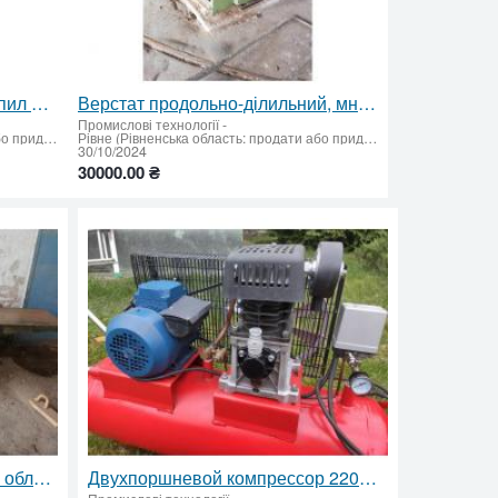
Верстат для заточки круглих пил ТЧПА 3 до 40см
Верстат продольно-ділильний, многопил
Промислові технології
-
Рівне (Рівненська область: продати або придбати)
Рівне (Рівненська область: продати або придбати)
30/10/2024
30000.00 ₴
Верстат фугувальний 400 мм обладнання для обробки деревини
Двухпоршневой компрессор 220В, 1,5 кВт, ресивер 50 л, рабочее давление 6 Атм