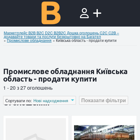
Маркетплейс B2B B2C D2C B2B2C Дошка оголошень C2C C2B –
додавайте товари та послуги безкоштовно на Багател
»
Промислове обладнання
»
Київська область - продати купити
Промислове обладнання Київська
область - продати купити
1 - 20 з 27 оголошень
Показати фільтри
Сортувати по:
Нові надходження
Оголошення