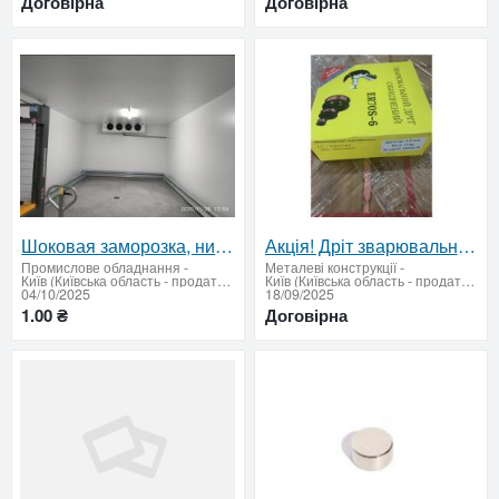
Договірна
Договірна
Шоковая заморозка, низькотемпературні камери для переробки кондитерської продукції
Акція! Дріт зварювальний ER70S-6 1.2 мм / 15 кг – Вигідна пропозиція
Промислове обладнання
-
Металеві конструкції
-
Київ (Київська область - продати купити)
Київ (Київська область - продати купити)
04/10/2025
18/09/2025
1.00 ₴
Договірна