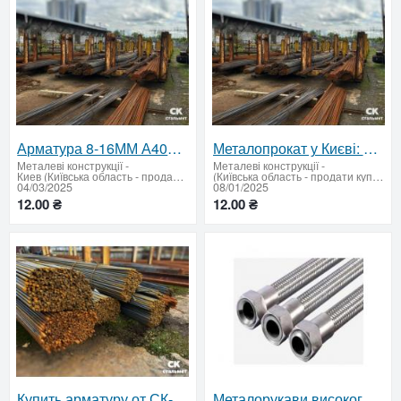
Арматура 8-16ММ А400, А500, А240 – резка, доставка, лучшие цены!
Металопрокат у Києві: якісна арматура, труби, дріт від 12,07 грн/м!
Металеві конструкції
-
Металеві конструкції
-
Киев (Київська область - продати купити)
(Київська область - продати купити)
04/03/2025
08/01/2025
12.00 ₴
12.00 ₴
Купить арматуру от СК-СТАЛЬМЕТ доставка по области и городу
Металорукави високого тиску з нержавіючої сталі