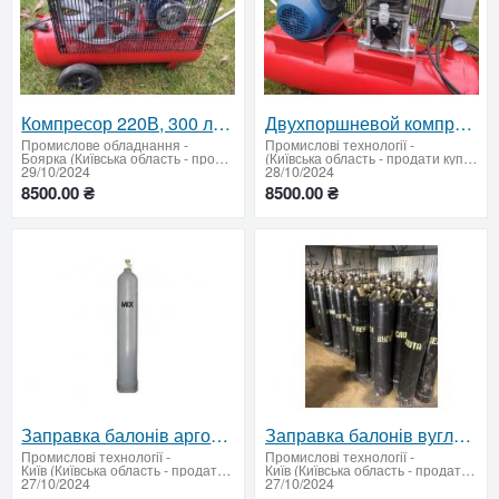
Компресор 220В, 300 л/хв 1,5кВт
Двухпоршневой компрессор 220В, 1,5 кВт, ресивер 50 л, рабочее давление 6 Атм
Промислове обладнання
-
Промислові технології
-
Боярка (Київська область - продати купити)
(Київська область - продати купити)
29/10/2024
28/10/2024
8500.00 ₴
8500.00 ₴
Заправка балонів аргоном, киснем, зварювальною сумішшю, азотом
Заправка балонів вуглекислотою. Від 10 л до 10 тон
Промислові технології
-
Промислові технології
-
Київ (Київська область - продати купити)
Київ (Київська область - продати купити)
27/10/2024
27/10/2024