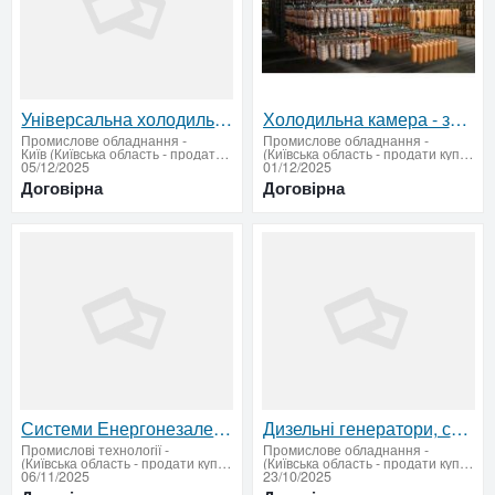
Універсальна холодильна камера для продуктів -10С+10С, морозилка
Холодильна камера - зберігання ковбас, м'яса, сирів ( Під ключ)
Промислове обладнання
-
Промислове обладнання
-
Київ (Київська область - продати купити)
(Київська область - продати купити)
05/12/2025
01/12/2025
Договірна
Договірна
Системи Енергонезалежності та Резервного Живлення у Києві. Офіційний Дистриб'ютор Chisage-ESS, Deye,
Дизельні генератори, сонячні панелі та резервне живлення для дому й бізнесу | ТОВ “Укркабельпроект”
Промислові технології
-
Промислове обладнання
-
(Київська область - продати купити)
(Київська область - продати купити)
06/11/2025
23/10/2025