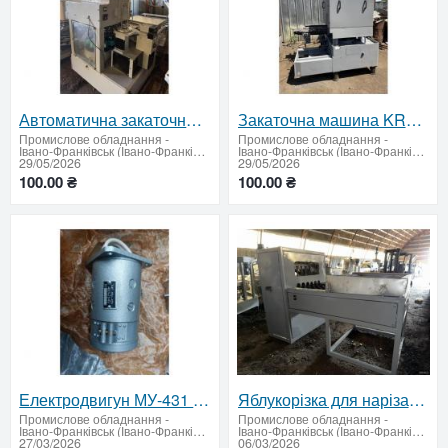
Автоматична закаточна машина Б4-КЗК-80
Закаточна машина KRUPP на фігурну банку
Промислове обладнання
-
Промислове обладнання
-
Івано-Франківськ (Івано-Франківська область - придбати або продати)
Івано-Франківськ (Івано-Франківська область - придбати або продати)
29/05/2026
29/05/2026
100.00 ₴
100.00 ₴
Електродвигун МУ-431 — компактна потужність і стабільна робота
Яблукорізка для нарізання з видаленням серцевини А9-КАН
Промислове обладнання
-
Промислове обладнання
-
Івано-Франківськ (Івано-Франківська область - придбати або продати)
Івано-Франківськ (Івано-Франківська область - придбати або продати)
27/03/2026
06/03/2026