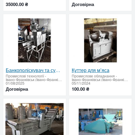
35000.00 ₴
Договірна
Банкополіскувач та сушка тари для харчового виробництва | Продуктивність до 6000 банок/год ✅
Куттер для м’яса
Промислові технології
-
Промислове обладнання
-
Івано-Франківськ (Івано-Франківська область - придбати або продати)
Івано-Франківськ (Івано-Франківська область - придбати або продати)
01/08/2025
05/11/2024
Договірна
100.00 ₴