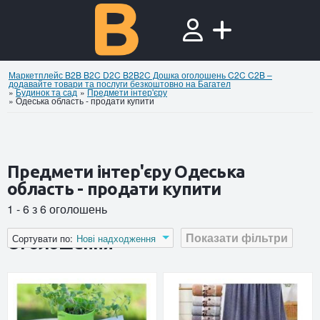
Маркетплейс B2B B2C D2C B2B2C Дошка оголошень C2C C2B –
додавайте товари та послуги безкоштовно на Багател
»
Будинок та сад
»
Предмети інтер'єру
»
Одеська область - продати купити
Предмети інтер'єру Одеська
область - продати купити
1 - 6 з 6 оголошень
Показати фільтри
Сортувати по:
Нові надходження
Оголошення