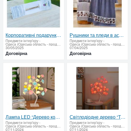
Корпоративні подарунки для банків та партнерів
Рушники та пледи в асортименті
Предмети інтер'єру
-
Предмети інтер'єру
-
Одеса (Одеська область - продати купити)
Одеса (Одеська область - продати купити)
30/05/2025
07/04/2025
Договірна
Договірна
Лампа LED “Дерево кольорові троянди” (тепле світло) 220V
Світлодіодне дерево “Троянди” 05 (24 LED тепле світло, 220V)
Предмети інтер'єру
-
Предмети інтер'єру
-
Одеса (Одеська область - продати купити)
Одеса (Одеська область - продати купити)
07/11/2024
07/11/2024