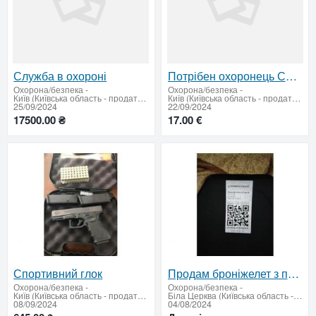
Служба в охороні
Потрібен охоронець Святошинський р-н
Охорона/безпека
-
Охорона/безпека
-
Київ (Київська область - продати купити)
Київ (Київська область - продати купити)
25/09/2024
22/09/2024
17500.00 ₴
17.00 €
Спортивний глок
Продам броніжелет з плитами 4 група захисту
Охорона/безпека
-
Охорона/безпека
-
Київ (Київська область - продати купити)
Біла Церква (Київська область - продати купити)
08/09/2024
04/08/2024