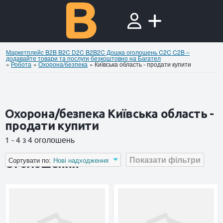
Маркетплейс B2B B2C D2C B2B2C Дошка оголошень C2C C2B –
додавайте товари та послуги безкоштовно на Багател
»
Робота
»
Охорона/безпека
»
Київська область - продати купити
Охорона/безпека Київська область -
продати купити
1 - 4 з 4 оголошень
Показати фільтри
Сортувати по:
Нові надходження
Оголошення