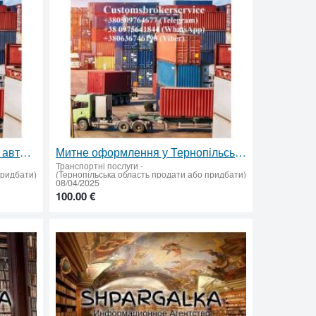
Митний брокер у Тернополі – авто, Т1, імпорт, експорт, особисті речі
Митне оформлення у Тернопільській області: авто, особисті речі, Т1, імпорт, експорт
Транспортні послуги
-
придбати)
(Тернопільська область продати або придбати)
08/04/2025
100.00 €