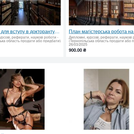
Реферат для вступу в докторантуру на замовлення — професійно, швидко, якісно ✅
урсові, реферати, наукові роботи
-
Дипломні, курсові, реферати, наукові
ська область продати або придбати)
(Тернопільська область продати або 
26/03/2025
900.00 ₴