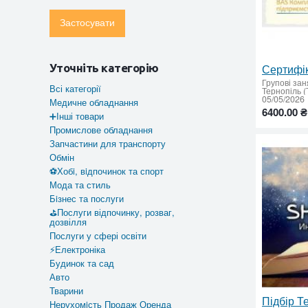
Застосувати
Уточніть категорію
Групові зан
Всі категорії
05/05/2026
Медичне обладнання
6400.00 ₴
➕Інші товари
Промислове обладнання
Запчастини для транспорту
Обмін
⚽Хобi, вiдпочинок та спорт
Мода та стиль
Бiзнес та послуги
⛳Послуги відпочинку, розваг,
дозвілля
Послуги у сфері освіти
⚡Електроніка
Будинок та сад
Авто
Тварини
Нерухомiсть Продаж Оренда