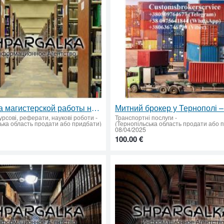
Проверка магистерской работы на плагиат на заказ в Украине
урсові, реферати, наукові роботи
-
Транспортні послуги
-
ська область продати або придбати)
(Тернопільська область продати або 
08/04/2025
100.00 €