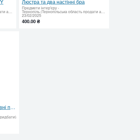
DY
Люстра та два настінні бра
Предмети інтер'єру
-
Тернопіль (Тернопільська область продати або придбати)
Тернопіль (Тернопільська область продати або придбати)
23/02/2025
400.00 ₴
Тернопільська область: Наливні підлоги, декоративні покриття та гідроізоляція
придбати)