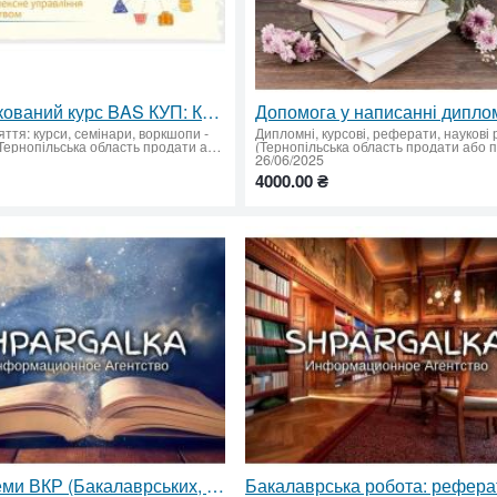
Сертифікований курс BAS КУП: Комплексне управління підприємством
яття: курси, семінари, воркшопи
-
Дипломні, курсові, реферати, наукові
Тернопіль (Тернопільська область продати або придбати)
(Тернопільська область продати або 
26/06/2025
4000.00 ₴
Підбір Теми ВКР (Бакалаврських, Магістерських) на замовлення. Актуальність, Новизна та Узгодження з