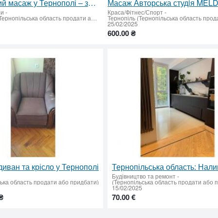
Еротичний масаж у Тернополі – занурся у світ задоволення!
Масаж Авторська студiя MEL
ри
-
Краса/Фітнес/Спорт
-
Тернопіль (Тернопільська область продати або придбати)
25/02/2025
600.00 ₴
иван та крісло у Тернополі
Будівництво та ремонт
-
ська область продати або придбати)
(Тернопільська область продати або 
15/02/2025
₴
70.00 €