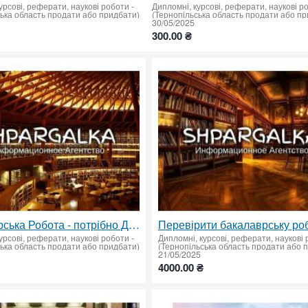
урсові, реферати, наукові роботи
-
Дипломні, курсові, реферати, наукові р
ська область продати або придбати)
(Тернопільська область продати або п
30/05/2025
300.00 ₴
Бакалаврська Робота - потрібно Доопрацювання Підвищення Унікальності: Shpargalka Agency
урсові, реферати, наукові роботи
-
Дипломні, курсові, реферати, наукові
ська область продати або придбати)
(Тернопільська область продати або 
21/05/2025
4000.00 ₴