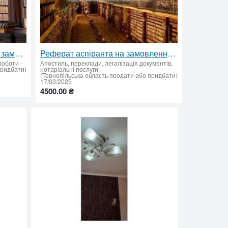
План магістерська робота на замовлення — структуровано, чітко, згідно з вимогами ✅
Реферат аспіранта на замовлення ⚡ Якісно, швидко ✅ Без ШІ
 роботи
-
Апостиль, переклади, легалізація документів,
придбати)
нотаріальні послуги
-
(Тернопільська область продати або придбати)
17/03/2025
4500.00 ₴