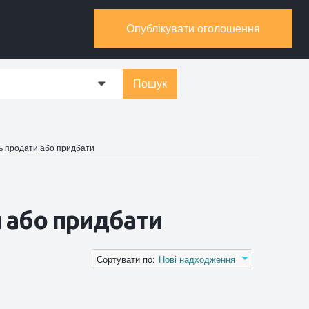
Опублікувати оголошення
Пошук
0
ь продати або придбати
 або придбати
Сортувати по:
Нові надходження