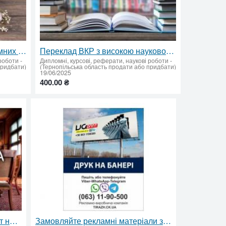
Допомога у написанні дипломних робіт молодшого спеціаліста. Прикладна частина та технічне оформлення
Переклад ВКР з високою науковою точністю. Спеціалізований переклад наукових дисциплін
 роботи
-
Дипломні, курсові, реферати, наукові роботи
-
придбати)
(Тернопільська область продати або придбати)
19/06/2025
400.00 ₴
Бакалаврська робота: реферат на замовлення
Замовляйте рекламні матеріали зі знижками прямо зараз