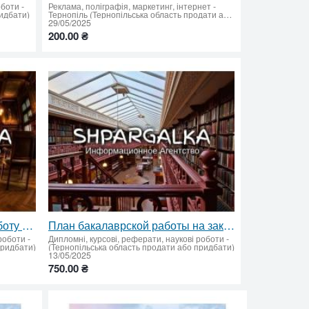
оботи
-
Реклама, поліграфія, маркетинг, інтернет
-
ридбати)
Тернопіль (Тернопільська область продати або придбати)
29/05/2025
200.00 ₴
Перевірити бакалаврську роботу на унікальність
План бакалаврской работы на заказ в Украине
 роботи
-
Дипломні, курсові, реферати, наукові роботи
-
придбати)
(Тернопільська область продати або придбати)
13/05/2025
750.00 ₴