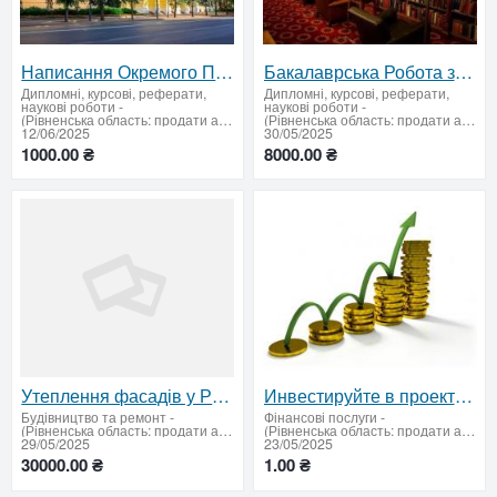
Написання Окремого Параграфа (Підрозділу) ВКР на Замовлення. Індивідуальне Доповнення Дослідження
Бакалаврська Робота з Програмування: Розробка ПЗ, Код та Документація на Замовлення
Дипломні, курсові, реферати,
Дипломні, курсові, реферати,
наукові роботи
-
наукові роботи
-
(Рівненська область: продати або придбати)
(Рівненська область: продати або придбати)
12/06/2025
30/05/2025
1000.00 ₴
8000.00 ₴
Утеплення фасадів у Рівному та Луцьку — якісно, швидко та з гарантією
Инвестируйте в проект «Кредит от Европейских инвесторов» — доход от 6% в месяц
Будівництво та ремонт
-
Фінансові послуги
-
(Рівненська область: продати або придбати)
(Рівненська область: продати або придбати)
29/05/2025
23/05/2025
30000.00 ₴
1.00 ₴