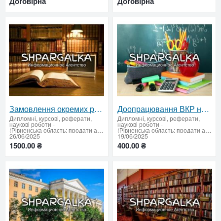
Договірна
Договірна
Замовлення окремих розділів дипломних робіт. Модульна розробка найскладніших частин ВКР
Доопрацювання ВКР на замовлення. Виправлення зауважень керівника та рецензента
Дипломні, курсові, реферати,
Дипломні, курсові, реферати,
наукові роботи
-
наукові роботи
-
(Рівненська область: продати або придбати)
(Рівненська область: продати або придбати)
26/06/2025
19/06/2025
1500.00 ₴
400.00 ₴