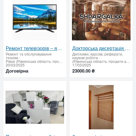
Ремонт телевізорів – якісно та швидко
Докторська дисертація на замовлення ⚡ Академічний рівень ✅ Без ШІ та шаблонів
Ремонт та обслуговування
Дипломні, курсові, реферати,
техніки
-
наукові роботи
-
Рівне (Рівненська область: продати або придбати)
(Рівненська область: продати або придбати)
20/03/2025
17/03/2025
Договірна
23000.00 ₴