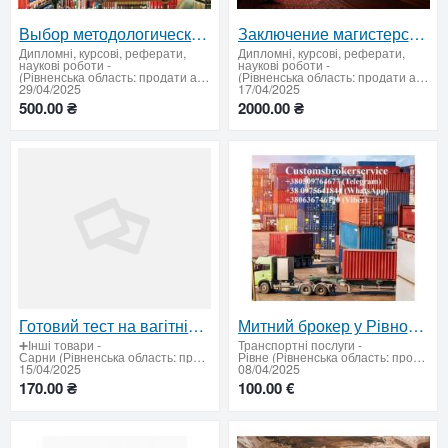
Выбор методологической базы диссертации на заказ в Украине
Заключение магистерской работы на заказ в Украине
Дипломні, курсові, реферати,
Дипломні, курсові, реферати,
наукові роботи
-
наукові роботи
-
(Рівненська область: продати або придбати)
(Рівненська область: продати або придбати)
29/04/2025
17/04/2025
500.00 ₴
2000.00 ₴
Готовий тест на вагітність для розіграшу - емоції гарантовано!
Митний брокер у Рівному – авто, Т1, імпорт, експорт, особисті речі
➕Інші товари
-
Транспортні послуги
-
Сарни (Рівненська область: продати або придбати)
Рівне (Рівненська область: продати або придбати)
15/04/2025
08/04/2025
170.00 ₴
100.00 €