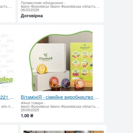
Промислове обладнання
-
Івано-Франківськ (Івано-Франківська область - придбати або продати)
Івано-Франківськ (Івано-Франківська область - придбати або продати)
06/03/2026
Договірна
Комплект Сцепления VALEO 221 мм (28 зубців) для ТЗ з Пневматичним Приводом. ✅ Новий
ВітамініЯ - сімейне виробництво чаю. Фруктово-ягідний чай. Вітамікси. Концентрати для лимонаду
➕Інші товари
-
(Івано-Франківська область - придбати або продати)
Івано-Франківськ (Івано-Франківська область - придбати або продати)
26/09/2025
1.00 ₴