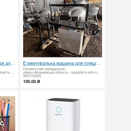
Банкополіскувач та сушка тари для харчового виробництва | Продуктивність до 6000 банок/год ✅
Етикетувальна машина для пляшок та банок
Промислове обладнання
-
Івано-Франківськ (Івано-Франківська область - придбати або продати)
(Івано-Франківська область - придбати або продати)
28/07/2025
100.00 ₴