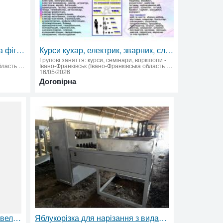
Закаточна машина KRUPP на фігурну банку
Курси кухар, електрик, зварник, слюсар, перукар
Групові заняття: курси, семінари, воркшопи
-
Івано-Франківськ (Івано-Франківська область - придбати або продати)
Івано-Франківськ (Івано-Франківська область - придбати або продати)
16/05/2026
Договірна
Таксі Івано-Франківськ — Буковель, Львів, Тернопіль: комфортні міжміські трансфери
Яблукорізка для нарізання з видаленням серцевини А9-КАН