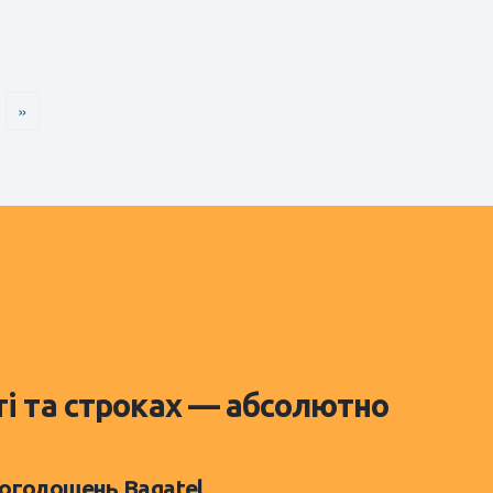
»
ті та строках — абсолютно
 оголошень Bagatel