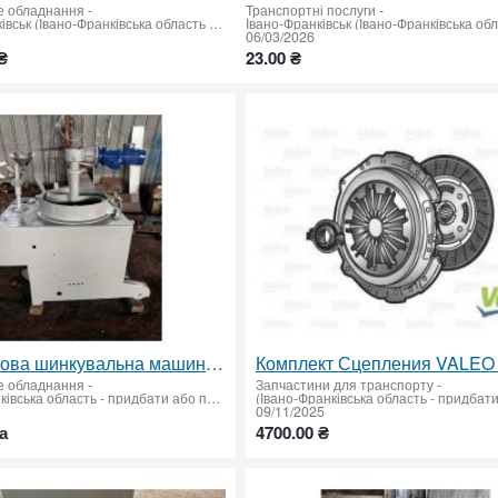
е обладнання
-
Транспортні послуги
-
Івано-Франківськ (Івано-Франківська область - придбати або продати)
06/03/2026
₴
23.00 ₴
Промислова шинкувальна машина для капусти: видалення качана, продуктивність до 2 т/год
е обладнання
-
Запчастини для транспорту
-
(Івано-Франківська область - придбати або продати)
09/11/2025
а
4700.00 ₴