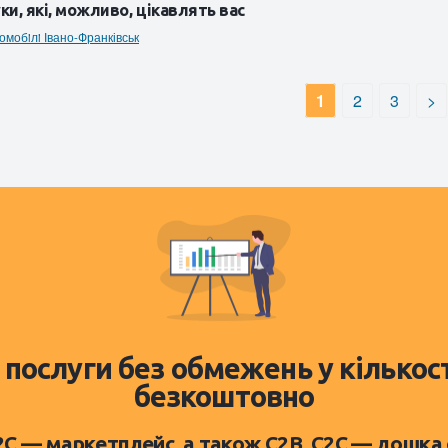
ки, які, можливо, цікавлять вас
омобiлi Івано-Франківськ
1
2
3
>
 послуги без обмежень у кількос
безкоштовно
D2C — маркетплейс, а також C2B, C2C — дошка