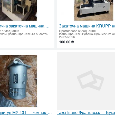
Автоматична закаточна машина Б4-КЗК-80
е обладнання
-
Промислове обладнання
-
Івано-Франківськ (Івано-Франківська область - придбати або продати)
29/05/2026
100.00 ₴
Електродвигун МУ-431 — компактна потужність і стабільна робота