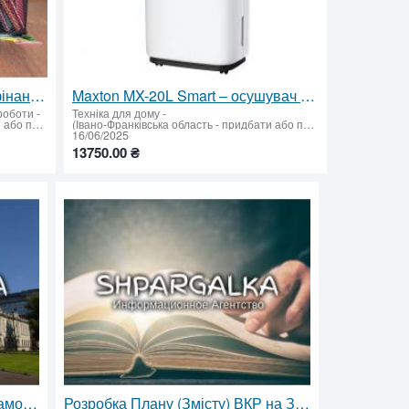
Стартап як ВКР: створення фінансових моделей та технічного обґрунтування проєкту
Maxton MX-20L Smart – осушувач повітря з Wi-Fi керуванням та іонізатором
 роботи
-
Техніка для дому
-
(Івано-Франківська область - придбати або продати)
(Івано-Франківська область - придбати або продати)
16/06/2025
13750.00 ₴
Теоретична Частина ВКР на Замовлення. Науковий Огляд Літератури, Аналіз Джерел та Обґрунтування
Розробка Плану (Змісту) ВКР на Замовлення. Структура, Мета, Завдання Дослідження