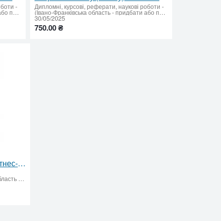
оботи
-
Дипломні, курсові, реферати, наукові роботи
-
(Івано-Франківська область - придбати або продати)
(Івано-Франківська область - придбати або продати)
30/05/2025
750.00 ₴
Продаж бізнесу: Успішний фітнес-клуб із постійним прибутком ✅
Івано-Франківськ (Івано-Франківська область - придбати або продати)