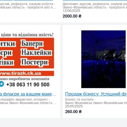
урсові, реферати, наукові роботи
-
Дипломні, курсові, реферати, наукові р
(Івано-Франківська область - придбати або продати)
12/06/2025
2000.00 ₴
Візитки та флаєри за вашим макетом або з нуля
ліграфія, маркетинг, інтернет
-
Бiзнес та послуги
-
Івано-Франківськ (Івано-Франківська область - придбати або продати)
25/05/2025
260.00 ₴