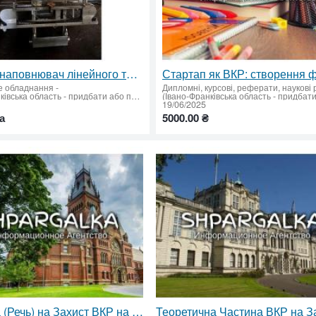
Дозатор-наповнювач лінейного типу UNIPAK
е обладнання
-
Дипломні, курсові, реферати, наукові
(Івано-Франківська область - придбати або продати)
19/06/2025
а
5000.00 ₴
Промова (Речь) на Захист ВКР на Замовлення. Підготовка Тексту та Порадник з Публічного Виступу