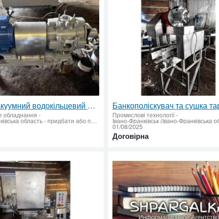
Насос вакуумний водокільцевий SIGMA з електродвигуном 11,5 кВт✅
е обладнання
-
Промислові технології
-
(Івано-Франківська область - придбати або продати)
01/08/2025
Договірна