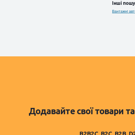
Інші пошу
Вантажнi авт
Додавайте свої товари та
B2B2C, B2C, B2B, 