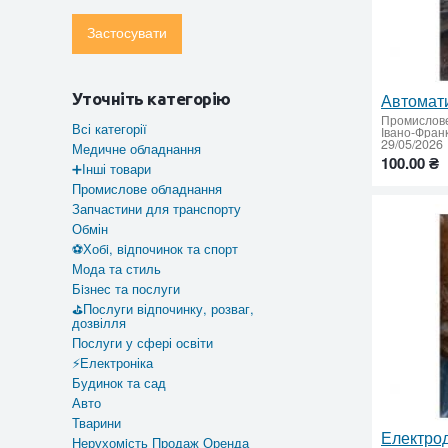
Застосувати
Уточніть категорію
Промислов
Всі категорії
29/05/2026
Медичне обладнання
100.00 ₴
➕Інші товари
Промислове обладнання
Запчастини для транспорту
Обмін
⚽Хобi, вiдпочинок та спорт
Мода та стиль
Бiзнес та послуги
⛳Послуги відпочинку, розваг,
дозвілля
Послуги у сфері освіти
⚡Електроніка
Будинок та сад
Авто
Тварини
Нерухомiсть Продаж Оренда