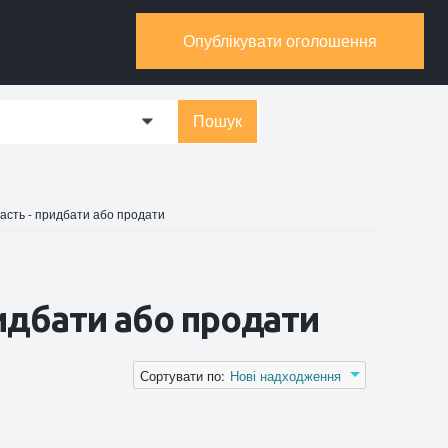
Опублікувати оголошення
Пошук
0
ласть - придбати або продати
ридбати або продати
Сортувати по:
Нові надходження