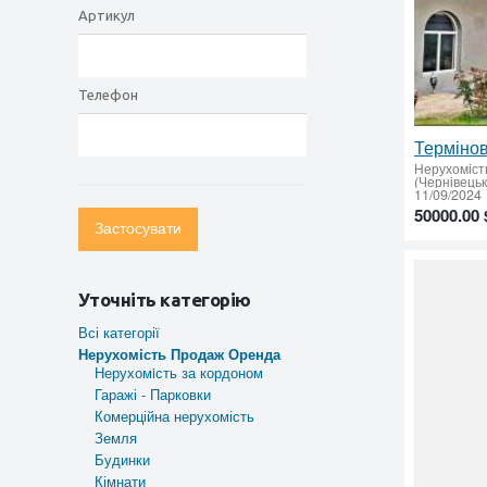
Артикул
Телефон
Нерухомiст
(Чернівецьк
11/09/2024
50000.00 
Застосувати
Уточніть категорію
Всі категорії
Нерухомiсть Продаж Оренда
Нерухомiсть за кордоном
Гаражі - Парковки
Комерційна нерухомість
Земля
Будинки
Кімнати