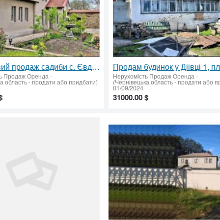
Терміновий продаж садиби с. Євдокіївка, Магдалинівський район
ь Продаж Оренда
-
Нерухомiсть Продаж Оренда
-
а область - продати або придбати)
(Чернівецька область - продати або п
01/09/2024
$
31000.00 $