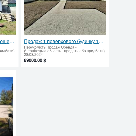
Продам будинок у Діівці 1, площею 73 кв.м.
Продаж 1 поверхового будинку 142 кв.м, з ділянкою 6 соток
Нерухомiсть Продаж Оренда
-
ридбати)
(Чернівецька область - продати або придбати)
28/08/2024
89000.00 $