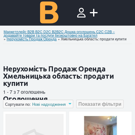
Маркетплейс B2B B2C D2C B2B2C Дошка оголошень C2C C2B –
додавайте товари та послуги безкоштовно на Багател
»
Нерухомiсть Продаж Оренда
»
Хмельницька область: продати купити
Нерухомiсть Продаж Оренда
Хмельницька область: продати
купити
1 - 7 з 7 оголошень
Оголошення
Показати фільтри
Сортувати по:
Нові надходження