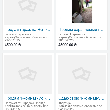
Продам гараж на Ясній галявині біля «Тип Топу» — можливий обмін на Таврію Пікап
Продам охраняемый гараж, район Ясная Поляна (Новобаварский / Октябрьский)
Гаражі - Парковки
-
Гаражі - Парковки
-
Харків (Харківська область: продати купити)
Харків (Харківська область: продати купити)
29/05/2025
28/05/2025
4500.00 ₴
45000.00 ₴
Продам 1-комнатную квартиру в ЖК «Гидропарк», метро «Киевская»
Сдаю свою 1-комнатную квартиру (Салтовка) возле ТРЦ «Украина»
Нерухомiсть Продаж Оренда
-
Квартири
-
Харків (Харківська область: продати купити)
Харків (Харківська область: продати купити)
03/04/2025
24/03/2025