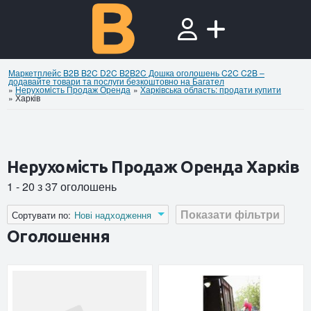
Маркетплейс B2B B2C D2C B2B2C Дошка оголошень C2C C2B –
додавайте товари та послуги безкоштовно на Багател
»
Нерухомiсть Продаж Оренда
»
Харківська область: продати купити
»
Харків
Нерухомiсть Продаж Оренда Харків
1 - 20 з 37 оголошень
Показати фільтри
Сортувати по:
Нові надходження
Оголошення