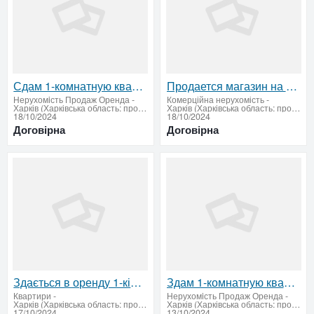
Сдам 1-комнатную квартиру, район Салтовка
Продается магазин на Конном рынке
Нерухомiсть Продаж Оренда
-
Комерційна нерухомість
-
Харків (Харківська область: продати купити)
Харків (Харківська область: продати купити)
18/10/2024
18/10/2024
Договірна
Договірна
Здається в оренду 1-кімнатна квартира в районі Саржиного яру
Здам 1-комнатную квартиру по улице Отакара Яроша
Квартири
-
Нерухомiсть Продаж Оренда
-
Харків (Харківська область: продати купити)
Харків (Харківська область: продати купити)
17/10/2024
13/10/2024