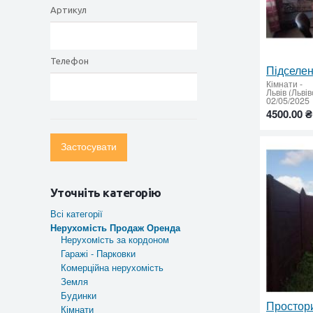
Артикул
Телефон
Кімнати
-
Львів (Льві
02/05/2025
4500.00 ₴
Застосувати
Уточніть категорію
Всі категорії
Нерухомiсть Продаж Оренда
Нерухомiсть за кордоном
Гаражі - Парковки
Комерційна нерухомість
Земля
Будинки
Кімнати