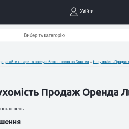
Увійти
Виберіть категорію
давайте товари та послуги безкоштовно на Багател
»
Нерухомiсть Продаж
хомiсть Продаж Оренда Л
1 оголошень
шення