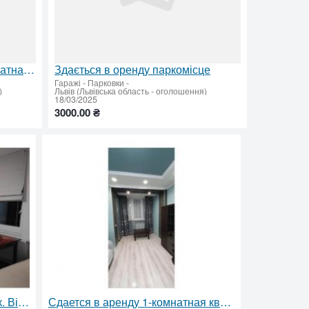
Довгострокова оренда 2-кімнатна квартира, Шевченківський район, вул. Крехівська, 8
Здається в оренду паркомісце
Гаражі - Парковки
-
)
Львів (Львівська область - оголошення)
18/03/2025
3000.00 ₴
Затишний 1-кімнатний будинок. Від власника
Сдается в аренду 1-комнатная квартира