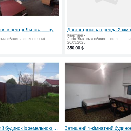
Підселення в центрі Львова — вул. Франка, Галицький район ✅
Квартири
-
вська область - оголошення)
Львів (Львівська область - оголошення
26/03/2025
350.00 $
Просторий будинок із земельною ділянкою за ціною квартири