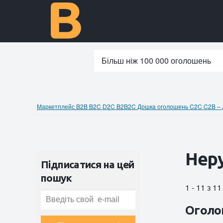
Більш ніж 100 000 оголошень
Маркетплейс B2B B2C D2C B2B2C Дошка оголошень C2C C2B – до
Неру
Підписатися на цей
пошук
1 - 11 з 1
Оголо