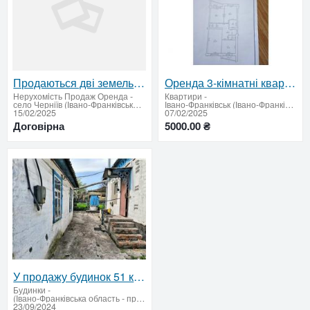
Продаються дві земельні ділянки Івано-Франківська область
Оренда 3-кімнатні квартири (Пасічна, вул. Тролейбусна, 26)
Нерухомiсть Продаж Оренда
-
Квартири
-
село Черніїв (Івано-Франківська область - придбати або продати)
Івано-Франківськ (Івано-Франківська область - придбати або продати)
15/02/2025
07/02/2025
Договірна
5000.00 ₴
У продажу будинок 51 кв.м. Діівка-2 по вул. Глібова
Будинки
-
(Івано-Франківська область - придбати або продати)
23/09/2024