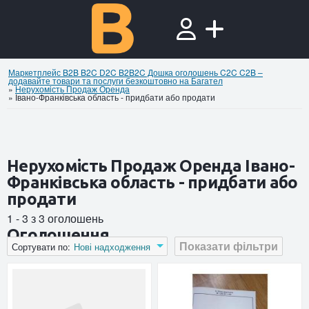
Маркетплейс B2B B2C D2C B2B2C Дошка оголошень C2C C2B –
додавайте товари та послуги безкоштовно на Багател
»
Нерухомiсть Продаж Оренда
»
Івано-Франківська область - придбати або продати
Нерухомiсть Продаж Оренда Івано-
Франківська область - придбати або
продати
1 - 3 з 3 оголошень
Оголошення
Показати фільтри
Сортувати по:
Нові надходження