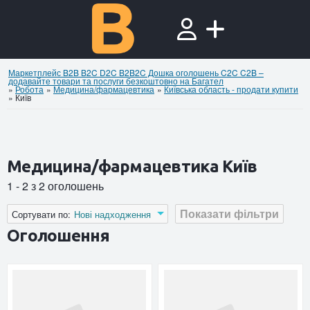
Маркетплейс B2B B2C D2C B2B2C Дошка оголошень C2C C2B –
додавайте товари та послуги безкоштовно на Багател
»
Робота
»
Медицина/фармацевтика
»
Київська область - продати купити
»
Київ
Медицина/фармацевтика Київ
1 - 2 з 2 оголошень
Показати фільтри
Сортувати по:
Нові надходження
Оголошення