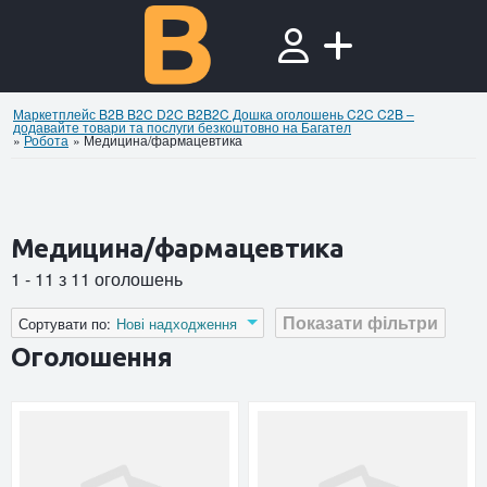
Маркетплейс B2B B2C D2C B2B2C Дошка оголошень C2C C2B –
додавайте товари та послуги безкоштовно на Багател
»
Робота
»
Медицина/фармацевтика
Медицина/фармацевтика
1 - 11 з 11 оголошень
Показати фільтри
Сортувати по:
Нові надходження
Оголошення