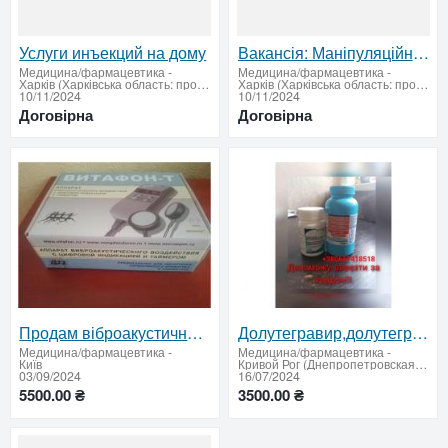
Услуги инъекций на дому
Вакансія: Маніпуляційна медсестра в 2-гу міську лікарню
Медицина/фармацевтика
-
Медицина/фармацевтика
-
Харків (Харківська область: продати купити)
Харків (Харківська область: продати купити)
10/11/2024
10/11/2024
Договірна
Договірна
Продам віброакустичний аппарат Вітафон -Т
Долутегравир,долутегравір,акриптега, dolytegravir
Медицина/фармацевтика
-
Медицина/фармацевтика
-
Київ
Кривой Рог (Днепропетровская область)
03/09/2024
16/07/2024
5500.00 ₴
3500.00 ₴