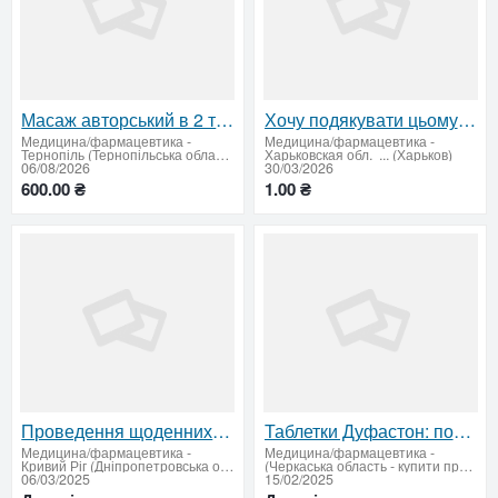
Масаж авторський в 2 та 4 руки релаксуючий
Хочу подякувати цьому діду.
Медицина/фармацевтика
-
Медицина/фармацевтика
-
Тернопіль (Тернопільська область)
Харьковская обл. ... (Харьков)
06/08/2026
30/03/2026
600.00 ₴
1.00 ₴
Проведення щоденних перед рейсових та після рейсових медичних оглядів водіїв транспортних засобів Кр
Таблетки Дуфастон: показання до застосування та яка користь
Медицина/фармацевтика
-
Медицина/фармацевтика
-
Кривий Ріг (Дніпропетровська область)
(Черкаська область - купити продати)
06/03/2025
15/02/2025