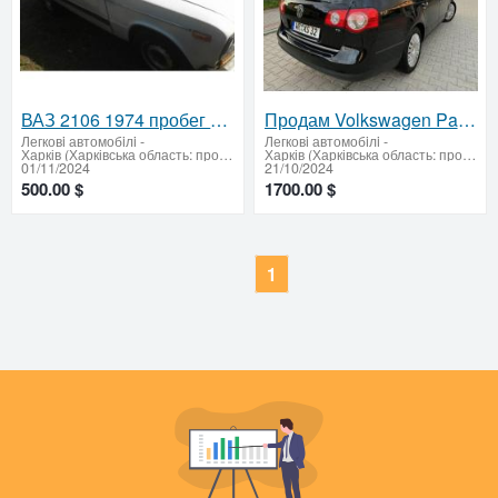
ВАЗ 2106 1974 пробег 100 000
Продам Volkswagen Passat B6
Легковi автомобiлi
-
Легковi автомобiлi
-
Харків (Харківська область: продати купити)
Харків (Харківська область: продати купити)
01/11/2024
21/10/2024
500.00 $
1700.00 $
1