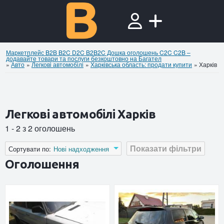
Маркетплейс B2B B2C D2C B2B2C Дошка оголошень C2C C2B –
додавайте товари та послуги безкоштовно на Багател
»
Авто
»
Легковi автомобiлi
»
Харківська область: продати купити
»
Харків
Легковi автомобiлi Харків
1 - 2 з 2 оголошень
Показати фільтри
Сортувати по:
Нові надходження
Оголошення