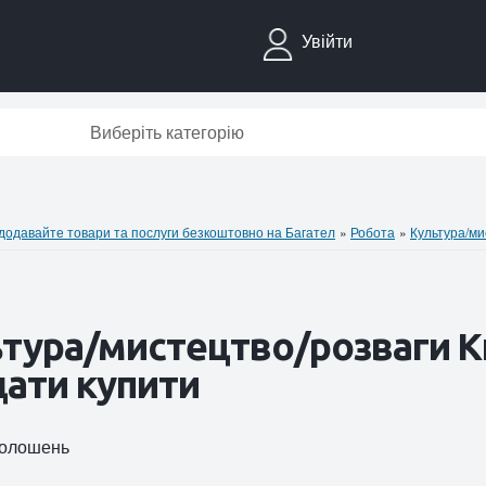
Увійти
Виберіть категорію
давайте товари та послуги безкоштовно на Багател
»
Робота
»
Культура/ми
тура/мистецтво/розваги Ки
ати купити
оголошень