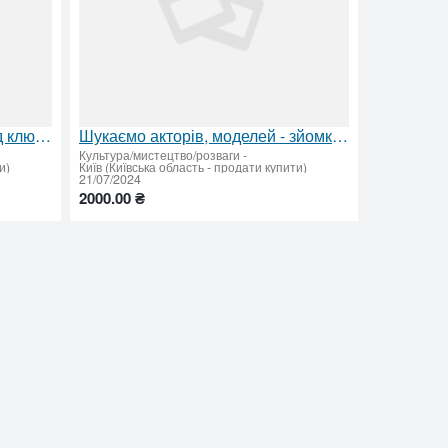
Розваги в лазертаг. Свято під ключ Київ
Шукаємо акторів, моделей - зйомка коротких муз кліпів
Культура/мистецтво/розваги
-
и)
Київ (Київська область - продати купити)
21/07/2024
2000.00 ₴