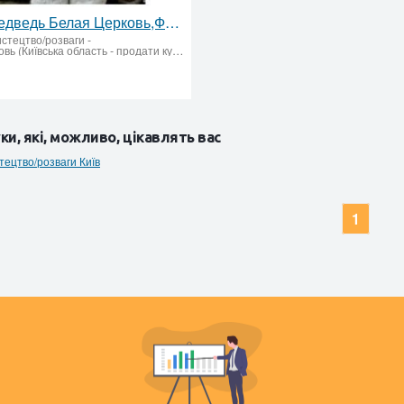
Белый медведь Белая Церковь,Фастов,Узин,ШкаровкаТрушки,Фурсы.
истецтво/розваги
-
Белая церковь (Київська область - продати купити)
ки, які, можливо, цікавлять вас
тецтво/розваги Київ
1