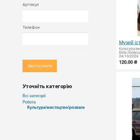
Артикул
Телефон
Музей іс
Культура/м
Київ (Київс
24/10/2024
120.00 ₴
Застосувати
Уточніть категорію
Всі категорії
Робота
Культура/мистецтво/розваги