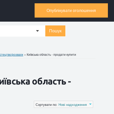
Опублікувати оголошення
Пошук
0
стецтво/розваги
»
Київська область - продати купити
ївська область -
Сортувати по:
Нові надходження