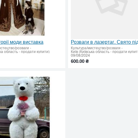
торії моди виставка
истецтво/розваги
-
Культура/мистецтво/розваги
-
ька область - продати купити)
Київ (Київська область - продати купит
09/08/2024
600.00 ₴