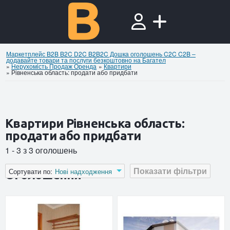
Маркетплейс B2B B2C D2C B2B2C Дошка оголошень C2C C2B –
додавайте товари та послуги безкоштовно на Багател
»
Нерухомiсть Продаж Оренда
»
Квартири
»
Рівненська область: продати або придбати
Квартири Рівненська область:
продати або придбати
1 - 3 з 3 оголошень
Показати фільтри
Сортувати по:
Нові надходження
Оголошення