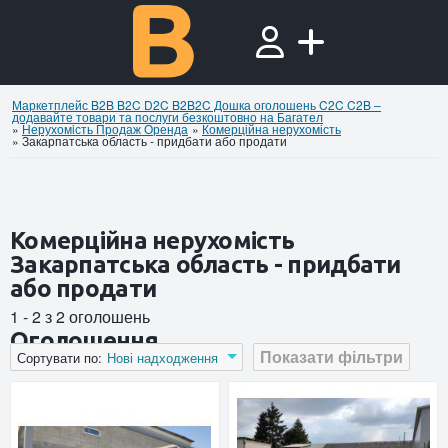
Маркетплейс B2B B2C D2C B2B2C Дошка оголошень C2C C2B –
додавайте товари та послуги безкоштовно на Багател
»
Нерухомiсть Продаж Оренда
»
Комерційна нерухомість
»
Закарпатська область - придбати або продати
Комерційна нерухомість
Закарпатська область - придбати
або продати
1 - 2 з 2 оголошень
Оголошення
Показати фільтри
Сортувати по:
Нові надходження