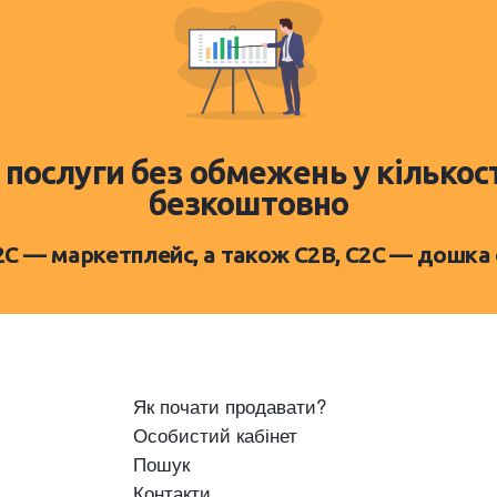
 послуги без обмежень у кількос
безкоштовно
D2C — маркетплейс, а також C2B, C2C — дошка
Як почати продавати?
Особистий кабінет
Пошук
Контакти