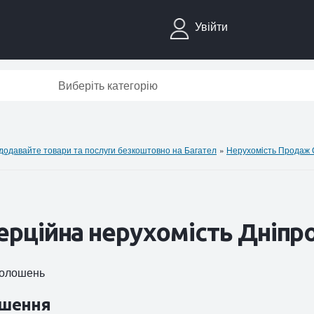
Увійти
Виберіть категорію
давайте товари та послуги безкоштовно на Багател
»
Нерухомiсть Продаж
рційна нерухомість Дніпр
оголошень
шення