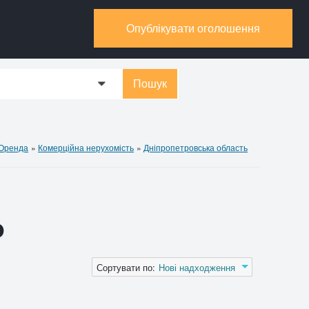
Опублікувати оголошення
Пошук
0
 Оренда
»
Комерційна нерухомість
»
Дніпропетровська область
о
Сортувати по:
Нові надходження