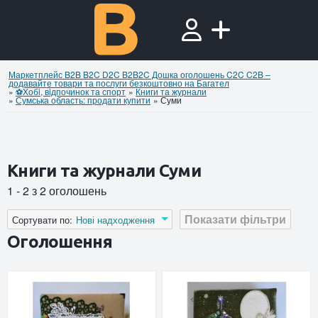
Маркетплейс B2B B2C D2C B2B2C Дошка оголошень C2C C2B –
додавайте товари та послуги безкоштовно на Багател
»
⚽Хобi, вiдпочинок та спорт
»
Книги та журнали
»
Сумська область: продати купити
»
Суми
Книги та журнали Суми
1 - 2 з 2 оголошень
Показати фільтри
Сортувати по:
Нові надходження
Оголошення