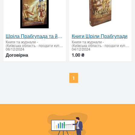
Шріла Прабгупада та його книги: духовна спадщина, яка змінює життя
Книги Шріли Прабгупади
Книги та журнали
-
Книги та журнали
-
(Київська область - продати купити)
(Київська область - продати купити)
06/12/2024
04/12/2024
Договірна
1.00 ₴
1