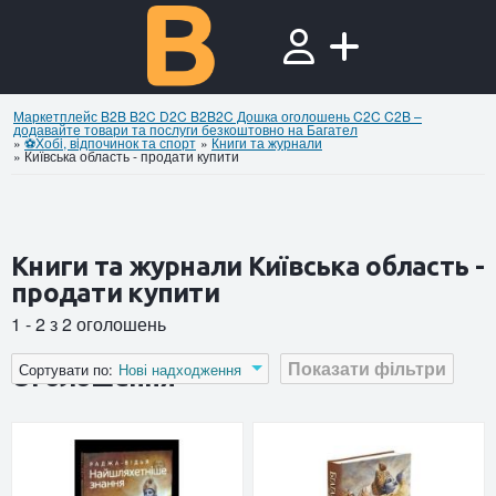
Маркетплейс B2B B2C D2C B2B2C Дошка оголошень C2C C2B –
додавайте товари та послуги безкоштовно на Багател
»
⚽Хобi, вiдпочинок та спорт
»
Книги та журнали
»
Київська область - продати купити
Книги та журнали Київська область -
продати купити
1 - 2 з 2 оголошень
Показати фільтри
Сортувати по:
Нові надходження
Оголошення