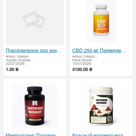
Повідомлення про знищення документів
CBD 250 мг Премиум — 100 капсул. Высокая концентрация для спокойствия и восстановления
➕Інші товари
-
➕Інші товари
-
Харків (Харків)
Киев (Киев)
22/07/2026
15/07/2026
1.00 ₴
4100.00 ₴
Микродозинг Пантерный мухомор 100 капсул. Веганские капсулы премиум
Красный мухомор молотый 250 г — микродозинг, порошок для заваривания