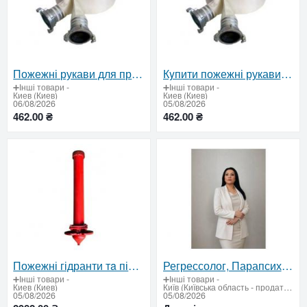
Пожежні рукави для професійного викоpистання – сертифікована якість за вигідною ціною
Кyпити пожежні рукави вiд виробника в Україні: сертифікована якість та надійність
➕Інші товари
-
➕Інші товари
-
Киев (Киев)
Киев (Киев)
06/08/2026
05/08/2026
462.00 ₴
462.00 ₴
Пожежні гідранти тa підставки ГОСТ / ДСТУ — сертифіковане обладнання для пожежогасіння
Регрессолог, Парапсихолог, Гипнотерапевт, Гипноз
➕Інші товари
-
➕Інші товари
-
Киев (Киев)
Київ (Київська область - продати купити)
05/08/2026
05/08/2026