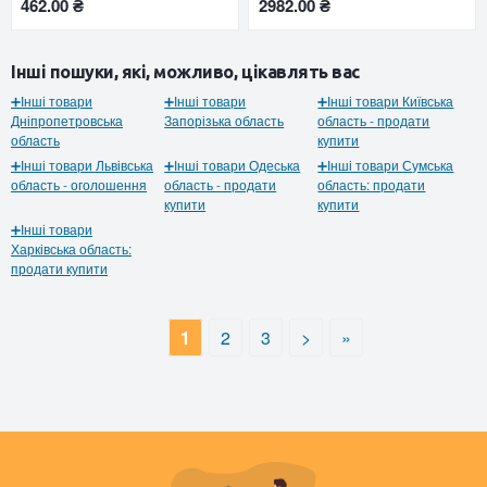
462.00 ₴
2982.00 ₴
Інші пошуки, які, можливо, цікавлять вас
➕Інші товари
➕Інші товари
➕Інші товари Київська
Дніпропетровська
Запорізька область
область - продати
область
купити
➕Інші товари Львівська
➕Інші товари Одеська
➕Інші товари Сумська
область - оголошення
область - продати
область: продати
купити
купити
➕Інші товари
Харківська область:
продати купити
1
2
3
>
»