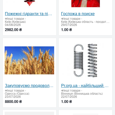
Пожежні гідранти тa підставки Ду 100 – сертифіковане обладнання для пожежогасіння
Госпожа в поиске
➕Інші товари
-
➕Інші товари
-
Київ (Київська)
Київ (Київська область - продати купити)
04/08/2026
29/07/2026
2982.00 ₴
1.00 ₴
Закуповуємо продовольчу пшеницю
Pr.org.ua - найбільший каталог пружин в наявності в Україні
➕Інші товари
-
➕Інші товари
-
Одесса (Одесса)
Вінниця (Вінницька область)
23/07/2026
22/07/2026
8800.00 ₴
1.00 ₴