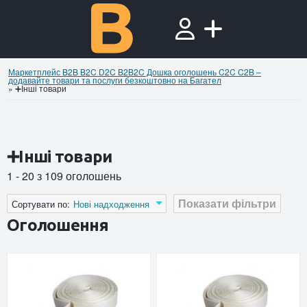
Маркетплейс B2B B2C D2C B2B2C Дошка оголошень C2C C2B –
додавайте товари та послуги безкоштовно на Багател
»
➕Інші товари
➕Інші товари
1 - 20 з 109 оголошень
Показати фільтри
Сортувати по:
Нові надходження
Оголошення