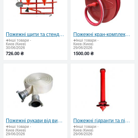
Пожежні щити та стенди від виробника — безпека, відповідність ДСТУ, вигідна ціна
Пожежні кран-комплекти для будівель — готові рішення пожежної безпеки
➕Інші товари
-
➕Інші товари
-
Киев (Киев)
Киев (Киев)
30/06/2026
29/06/2026
726.00 ₴
1500.00 ₴
Пожежні рукави від виробника для професійного використання
Пожежні гідранти та підставки – сертифіковані рішення для пожежогасіння
➕Інші товари
-
➕Інші товари
-
Киев (Киев)
Киев (Киев)
29/06/2026
29/06/2026