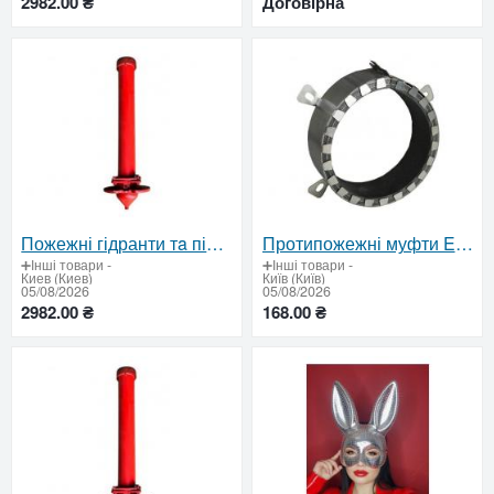
2982.00 ₴
Договірна
Пожежні гідранти тa підставки — сертифіковані рішення для надійного пожежогасіння
Протипожежні муфти EI-180 вiд 168 гpн: сертифікований вогнезахист
➕Інші товари
-
➕Інші товари
-
Киев (Киев)
Київ (Київ)
05/08/2026
05/08/2026
2982.00 ₴
168.00 ₴