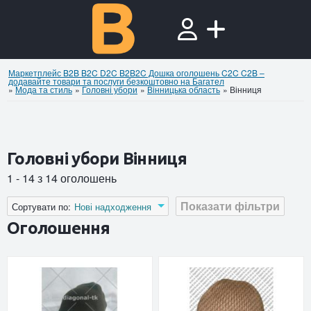
Маркетплейс B2B B2C D2C B2B2C Дошка оголошень C2C C2B –
додавайте товари та послуги безкоштовно на Багател
»
Мода та стиль
»
Головні убори
»
Вінницька область
»
Вінниця
Головні убори Вінниця
1 - 14 з 14 оголошень
Показати фільтри
Сортувати по:
Нові надходження
Оголошення