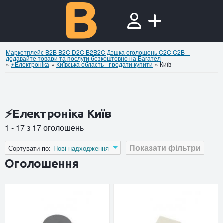
Маркетплейс B2B B2C D2C B2B2C Дошка оголошень C2C C2B –
додавайте товари та послуги безкоштовно на Багател
»
⚡Електроніка
»
Київська область - продати купити
»
Київ
⚡Електроніка Київ
1 - 17 з 17 оголошень
Показати фільтри
Сортувати по:
Нові надходження
Оголошення