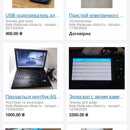
USB подогреватель для кружек
Пристрій електричного нагрівання тютюну Ploom X Advanced Black
Техніка для кухні
-
⚡Електроніка
-
Київ (Київська область - продати купити)
Київ (Київська область - продати купити)
25/10/2024
17/09/2024
400.00 ₴
Договірна
Продається ноутбук ASUS F5RL (б/у)
Эндоскоп с двумя камерами 5.5 мм — отличное изображение!
Ноутбуки та аксесуари
-
Техніка для дому
-
Київ (Київська область - продати купити)
Київ (Київська область - продати купити)
13/09/2024
12/09/2024
1000.00 ₴
3300.00 ₴