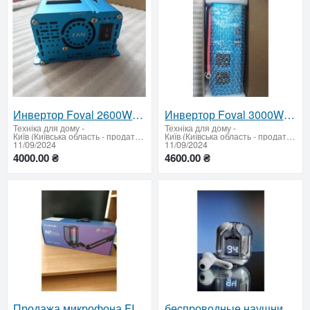
Инвертор Foval 2600W 12V чистый синус – для техники и электроинструментов
Инвертор Foval 3000W 12V новый – чистый синус для техники и инструментов
Техніка для дому
-
Техніка для дому
-
Київ (Київська область - продати купити)
Київ (Київська область - продати купити)
11/09/2024
11/09/2024
4000.00 ₴
4600.00 ₴
Продажа микрофона FIFINE A6T (черный) — как новый, отличное качество звука
беcпроводные наушники с прозрачным кейсом TWS BT30