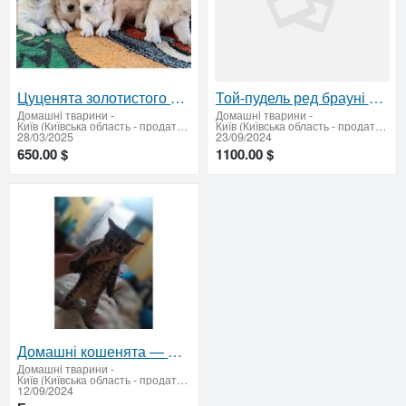
Цуценята золотистого ретрівера Ot Bahur – ваш відданий друг на все життя
Той-пудель ред брауні на продаж: хлопчики та дівчатка
Домашнi тварини
-
Домашнi тварини
-
Київ (Київська область - продати купити)
Київ (Київська область - продати купити)
28/03/2025
23/09/2024
650.00 $
1100.00 $
Домашні кошенята — Дарницький район
Домашнi тварини
-
Київ (Київська область - продати купити)
12/09/2024