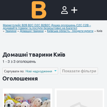
Маркетплейс B2B B2C D2C B2B2C Дошка оголошень C2C C2B –
додавайте товари та послуги безкоштовно на Багател
»
Тварини
»
Домашнi тварини
»
Київська область - продати купити
»
Київ
Домашнi тварини Київ
1 - 3 з 3 оголошень
Показати фільтри
Сортувати по:
Нові надходження
Оголошення