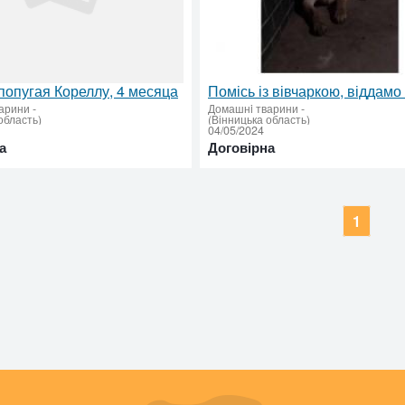
опугая Кореллу, 4 месяца
арини
-
Домашнi тварини
-
область)
(Вінницька область)
04/05/2024
а
Договірна
1