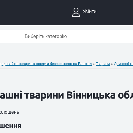
Увійти
Виберіть категорію
давайте товари та послуги безкоштовно на Багател
»
Тварини
»
Домашнi т
шнi тварини Вінницька об
оголошень
шення