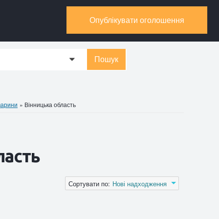
Опублікувати оголошення
Пошук
0
варини
»
Вінницька область
ласть
Сортувати по:
Нові надходження