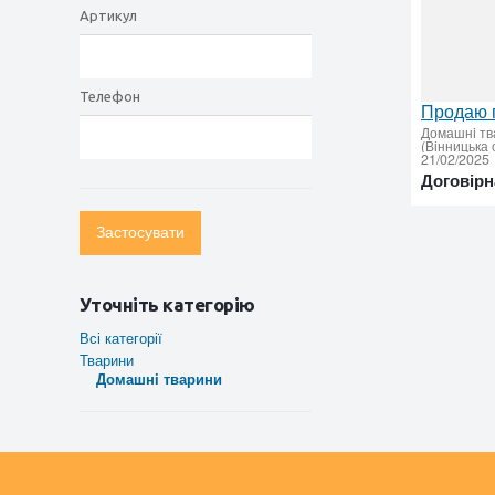
Артикул
Телефон
Продаю п
Домашнi тв
(Вінницька 
21/02/2025
Договірн
Застосувати
Уточніть категорію
Всі категорії
Тварини
Домашнi тварини