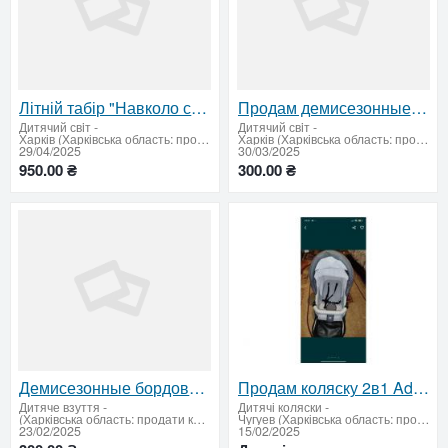
Літній табір "Навколо світу за літо"
Продам демисезонные бордовые ботинки на девочку 34 р
Дитячий свiт
-
Дитячий свiт
-
Харків (Харківська область: продати купити)
Харків (Харківська область: продати купити)
29/04/2025
30/03/2025
950.00 ₴
300.00 ₴
Демисезонные бордовые ботинки для девочки, р. 34 – отличное состояние!
Продам коляску 2в1 Adamex: комфорт для вашего малыша
Дитяче взуття
-
Дитячі коляски
-
(Харківська область: продати купити)
Чугуев (Харківська область: продати купити)
23/02/2025
15/02/2025