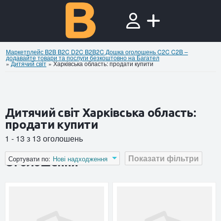
Маркетплейс B2B B2C D2C B2B2C Дошка оголошень C2C C2B –
додавайте товари та послуги безкоштовно на Багател
»
Дитячий свiт
»
Харківська область: продати купити
Дитячий свiт Харківська область:
продати купити
1 - 13 з 13 оголошень
Показати фільтри
Сортувати по:
Нові надходження
Оголошення