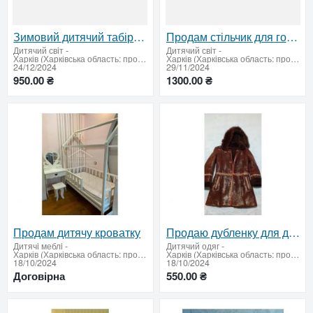
Зимовий дитячий табір VAISOT: "Новорічні пригоди"
Продам стільчик для годування Chicco Polly 2 у гарному стані
Дитячий свiт
-
Дитячий свiт
-
Харків (Харківська область: продати купити)
Харків (Харківська область: продати купити)
24/12/2024
29/11/2024
950.00 ₴
1300.00 ₴
Продам дитячу кроватку
Продаю дубленку для девочки 5-6 лет рост 116-122 см
Дитячi меблi
-
Дитячий одяг
-
Харків (Харківська область: продати купити)
Харків (Харківська область: продати купити)
18/10/2024
18/10/2024
Договірна
550.00 ₴