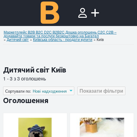
Маркетплейс B2B B2C D2C B2B2C Дошка оголошень C2C C2B –
додавайте товари та послуги безкоштовно на Багател
»
Дитячий свiт
»
Київська область - продати купити
»
Київ
Дитячий свiт Київ
1 - 3 з 3 оголошень
Показати фільтри
Сортувати по:
Нові надходження
Оголошення