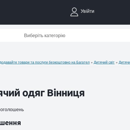
Увійти
Виберіть категорію
давайте товари та послуги безкоштовно на Багател
»
Дитячий свiт
»
Дитячи
чий одяг Вінниця
5 оголошень
шення