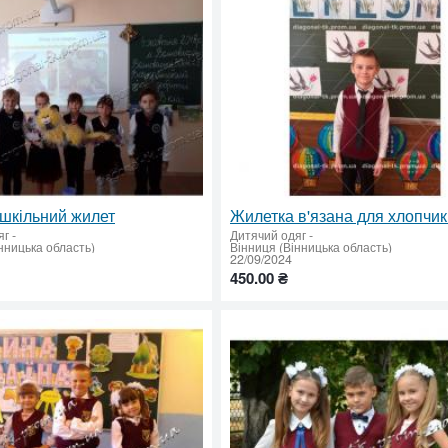
шкільний жилет
Жилетка в'язана для хлопчик
яг
-
Дитячий одяг
-
нницька область)
Вінниця (Вінницька область)
22/09/2024
450.00 ₴