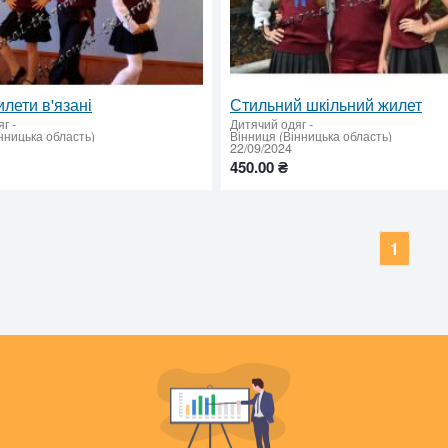
илети в'язані
Стильний шкільний жилет
яг
-
Дитячий одяг
-
нницька область)
Вінниця (Вінницька область)
22/09/2024
450.00 ₴
1