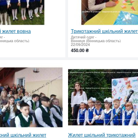
 жилет вовна
яг
-
Дитячий одяг
-
нницька область)
Вінниця (Вінницька область)
22/09/2024
450.00 ₴
ний шкільний жилет
Жилет шкільний трикотажний