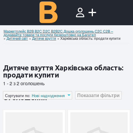
Маркетплейс B2B B2C D2C B2B2C Дошка оголошень C2C C2B –
додавайте товари та послуги безкоштовно на Багател
»
Дитячий свiт
»
Дитяче взуття
»
Харківська область: продати купити
Дитяче взуття Харківська область:
продати купити
1 - 2 з 2 оголошень
Показати фільтри
Сортувати по:
Нові надходження
Оголошення