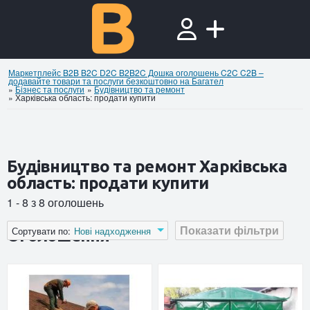
Маркетплейс B2B B2C D2C B2B2C Дошка оголошень C2C C2B –
додавайте товари та послуги безкоштовно на Багател
»
Бiзнес та послуги
»
Будівництво та ремонт
»
Харківська область: продати купити
Будівництво та ремонт Харківська
область: продати купити
1 - 8 з 8 оголошень
Показати фільтри
Сортувати по:
Нові надходження
Оголошення