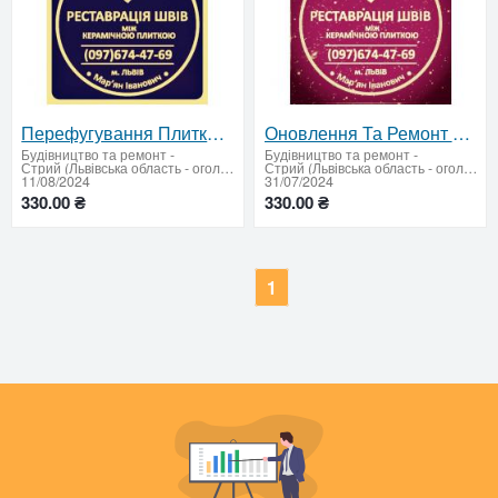
Перефугування Плитки: Ремонт Міжплиточних Швів Між Керамічною Плиткою: (На Стінах Та Підлозі).
Оновлення Та Ремонт Міжплиточних Швів Між Керамічною Плиткою: (Дайте Друге Життя Своїй Плитці).
Будівництво та ремонт
-
Будівництво та ремонт
-
Стрий (Львівська область - оголошення)
Стрий (Львівська область - оголошення)
11/08/2024
31/07/2024
330.00 ₴
330.00 ₴
1