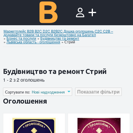
Маркетплейс B2B B2C D2C B2B2C Дошка оголошень C2C C2B –
додавайте товари та послуги безкоштовно на Багател
»
Бiзнес та послуги
»
Будівництво та ремонт
»
Львівська область - оголошення
»
Стрий
Будівництво та ремонт Стрий
1 - 2 з 2 оголошень
Показати фільтри
Сортувати по:
Нові надходження
Оголошення