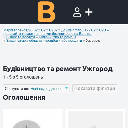
Маркетплейс B2B B2C D2C B2B2C Дошка оголошень C2C C2B –
додавайте товари та послуги безкоштовно на Багател
»
Бiзнес та послуги
»
Будівництво та ремонт
»
Закарпатська область - придбати або продати
»
Ужгород
Будівництво та ремонт Ужгород
1 - 5 з 5 оголошень
Показати фільтри
Сортувати по:
Нові надходження
Оголошення