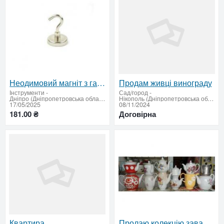
Неодимовий магніт з гачком E36
Продам живці винограду
Інструменти
-
Сад/город
-
Дніпро (Дніпропетровська область)
Нікополь (Дніпропетровська область)
17/05/2025
08/11/2024
181.00 ₴
Договірна
Квартира
Пролаю колекцію заварних чайників