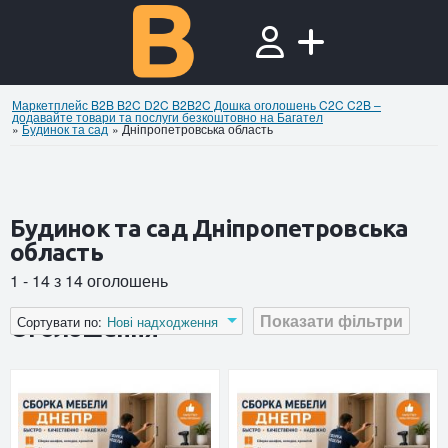
Маркетплейс B2B B2C D2C B2B2C Дошка оголошень C2C C2B –
додавайте товари та послуги безкоштовно на Багател
»
Будинок та сад
»
Дніпропетровська область
Будинок та сад Дніпропетровська
область
1 - 14 з 14 оголошень
Показати фільтри
Сортувати по:
Нові надходження
Оголошення