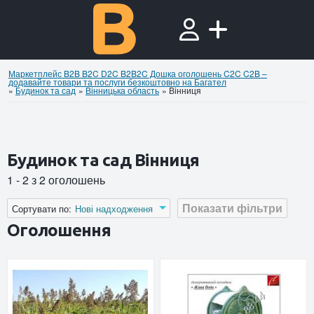
Маркетплейс B2B B2C D2C B2B2C Дошка оголошень C2C C2B –
додавайте товари та послуги безкоштовно на Багател
»
Будинок та сад
»
Вінницька область
»
Вінниця
Будинок та сад Вінниця
1 - 2 з 2 оголошень
Показати фільтри
Сортувати по:
Нові надходження
Оголошення