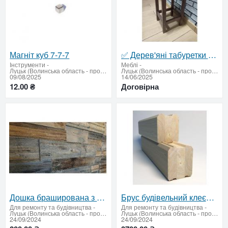
Магніт куб 7-7-7
✅ Дерев'яні табуретки з бука ручноа робота — дитячі та дорослі
Інструменти
-
Меблі
-
Луцьк (Волинська область - продати купити)
Луцьк (Волинська область - продати купити)
09/08/2025
14/06/2025
12.00 ₴
Договірна
Дошка браширована з термососни (штучне старіння)
Брус будівельний клеєний і масив з термодерева
Для ремонту та будівництва
-
Для ремонту та будівництва
-
Луцьк (Волинська область - продати купити)
Луцьк (Волинська область - продати купити)
24/09/2024
24/09/2024