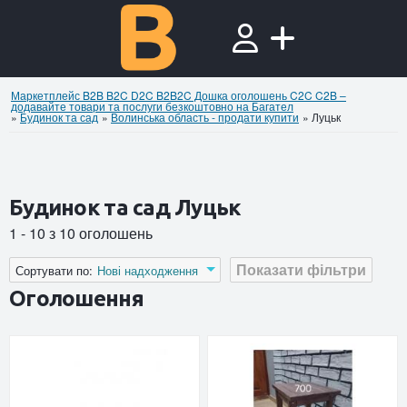
Маркетплейс B2B B2C D2C B2B2C Дошка оголошень C2C C2B –
додавайте товари та послуги безкоштовно на Багател
»
Будинок та сад
»
Волинська область - продати купити
»
Луцьк
Будинок та сад Луцьк
1 - 10 з 10 оголошень
Показати фільтри
Сортувати по:
Нові надходження
Оголошення