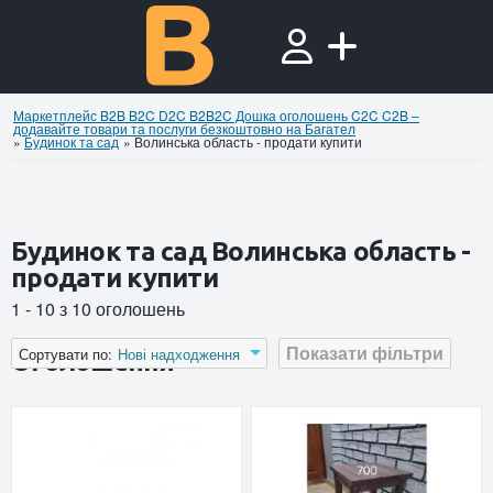
Маркетплейс B2B B2C D2C B2B2C Дошка оголошень C2C C2B –
додавайте товари та послуги безкоштовно на Багател
»
Будинок та сад
»
Волинська область - продати купити
Будинок та сад Волинська область -
продати купити
1 - 10 з 10 оголошень
Показати фільтри
Сортувати по:
Нові надходження
Оголошення