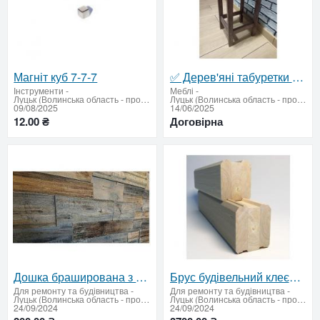
Магніт куб 7-7-7
✅ Дерев'яні табуретки з бука ручноа робота — дитячі та дорослі
Інструменти
-
Меблі
-
Луцьк (Волинська область - продати купити)
Луцьк (Волинська область - продати купити)
09/08/2025
14/06/2025
12.00 ₴
Договірна
Дошка браширована з термососни (штучне старіння)
Брус будівельний клеєний і масив з термодерева
Для ремонту та будівництва
-
Для ремонту та будівництва
-
Луцьк (Волинська область - продати купити)
Луцьк (Волинська область - продати купити)
24/09/2024
24/09/2024