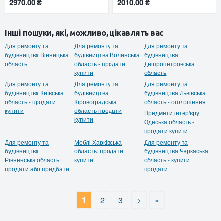
2970.00 ₴
2010.00 ₴
Інші пошуки, які, можливо, цікавлять вас
Для ремонту та
Для ремонту та
Для ремонту та
будівництва Вінницька
будівництва Волинська
будівництва
область
область - продати
Дніпропетровська
купити
область
Для ремонту та
Для ремонту та
Для ремонту та
будівництва Київська
будівництва
будівництва Львівська
область - продати
Кіровоградська
область - оголошення
купити
область продати
Предмети інтер'єру
купити
Одеська область -
продати купити
Для ремонту та
Меблі Харківська
Для ремонту та
будівництва
область: продати
будівництва Черкаська
Рівненська область:
купити
область - купити
продати або придбати
продати
1
2
3
>
»