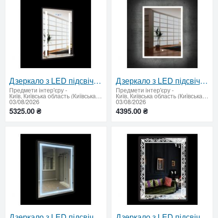
Дзеркало з LED підсвічуванням,полицею, кнопками та годинником 950 х 650 мм.
Дзеркало з LED підсвічуванням та сенсорним вимикачем 900 х 700 мм.
Предмети інтер'єру
-
Предмети інтер'єру
-
Київ, Київська область (Київська область - продати купити)
Київ, Київська область (Київська область - продати купити)
03/08/2026
03/08/2026
5325.00 ₴
4395.00 ₴
Дзеркало з LED підсвічуванням та сенсорним вимикачем 900 х 700 мм.
Дзеркало з LED підсвічуванням 800 х 600 мм.