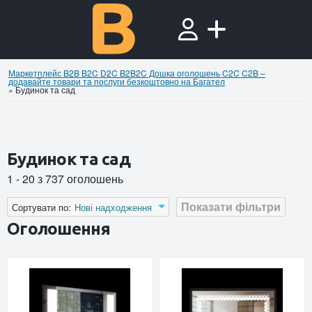
Маркетплейс B2B B2C D2C B2B2C Дошка оголошень C2C C2B –
додавайте товари та послуги безкоштовно на Багател
»
Будинок та сад
Будинок та сад
1 - 20 з 737 оголошень
Показати фільтри
Сортувати по:
Нові надходження
Оголошення