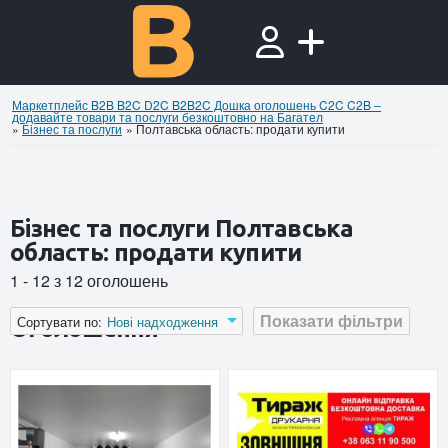
Маркетплейс B2B B2C D2C B2B2C Дошка оголошень C2C C2B –
додавайте товари та послуги безкоштовно на Багател
»
Бiзнес та послуги
»
Полтавська область: продати купити
Бiзнес та послуги Полтавська
область: продати купити
1 - 12 з 12 оголошень
Показати фільтри
Сортувати по:
Нові надходження
Оголошення