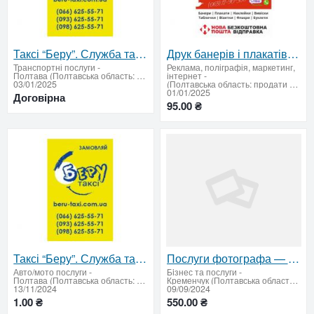
Таксі “Беру”. Служба таксі.
Друк банерів і плакатів у Полтаві
Транспортні послуги
-
Реклама, поліграфія, маркетинг,
Полтава (Полтавська область: продати купити)
інтернет
-
03/01/2025
(Полтавська область: продати купити)
01/01/2025
Договірна
95.00 ₴
Таксі “Беру”. Служба таксі.
Послуги фотографа — збережіть своі особливі моменти!
Авто/мото послуги
-
Бiзнес та послуги
-
Полтава (Полтавська область: продати купити)
Кременчук (Полтавська область: продати купити)
13/11/2024
09/09/2024
1.00 ₴
550.00 ₴