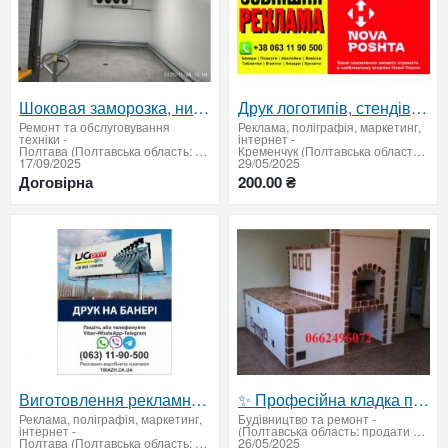
Шоковая заморозка, низькотемпературні камери для переробки алкогольної та газованої продукції
Друк логотипів, стендів, банерів з гарантією якості
Ремонт та обслуговування
Реклама, поліграфія, маркетинг,
техніки
-
інтернет
-
Полтава (Полтавська область: продати купити)
Кременчук (Полтавська область: продати купити)
17/09/2025
29/05/2025
Договірна
200.00 ₴
Виготовлення рекламної продукції з індивідуальним дизайном
✨ Професійна кладка печей, груб, лежанок Ремонт та усунення задимленості — Полтавщина ✅
Реклама, поліграфія, маркетинг,
Будівництво та ремонт
-
інтернет
-
(Полтавська область: продати купити)
Полтава (Полтавська область: продати купити)
26/05/2025