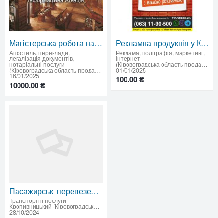
Магістерська робота на замовлення – надійне рішення від Shpargalka Agency
Рекламна продукція у Кропивницькому
Апостиль, переклади,
Реклама, поліграфія, маркетинг,
легалізація документів,
інтернет
-
нотаріальні послуги
-
(Кіровоградська область продати купити)
(Кіровоградська область продати купити)
01/01/2025
16/01/2025
100.00 ₴
10000.00 ₴
Пасажирські перевезення — комфортабельні автобуси на 40-55 місць
Транспортні послуги
-
Кропивницький (Кіровоградська область продати купити)
28/10/2024