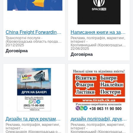
China Freight Forwarding & Logistics Services: Rail, Air, Multimodal Transport
Написання книги на замовлення
Транспортні послуги
-
Реклама, поліграфія, маркетинг,
(Кіровоградська область продати купити)
інтернет
-
20/12/2025
Кропивницький (Кіровоградська область продати купити)
22/06/2025
Договірна
Договірна
Дизайн та друк рекламної продукції під ключ 2
дизайн поліграфії, друк афіш, створення макетів, зовнішня реклама 2
Реклама, поліграфія, маркетинг,
Реклама, поліграфія, маркетинг,
інтернет
-
інтернет
-
Олександрія (Кіровоградська область продати купити)
Кропивницький (Кіровоградська область продати купити)