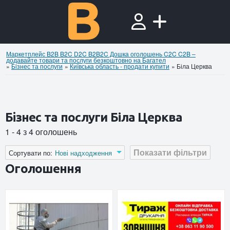
Маркетплейс B2B B2C D2C B2B2C Дошка оголошень C2C C2B –
додавайте товари та послуги безкоштовно на Багател
»
Бiзнес та послуги
»
Київська область - продати купити
»
Біла Церква
Бiзнес та послуги Біла Церква
1 - 4 з 4 оголошень
Показати фільтри
Сортувати по:
Нові надходження
Оголошення