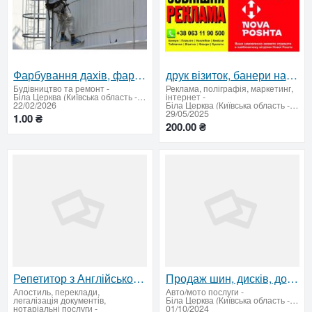
Фарбування дахів, фарбування складів, приміщень
друк візиток, банери на замовлення, флаєри, логотипи, таблички 1
Будівництво та ремонт
-
Реклама, поліграфія, маркетинг,
Біла Церква (Київська область - продати купити)
інтернет
-
22/02/2026
Біла Церква (Київська область - продати купити)
29/05/2025
1.00 ₴
200.00 ₴
Репетитор з Англійської мови
Продаж шин, дисків, докаток і ковпаків
Апостиль, переклади,
Авто/мото послуги
-
легалізація документів,
Біла Церква (Київська область - продати купити)
нотаріальні послуги
-
01/10/2024