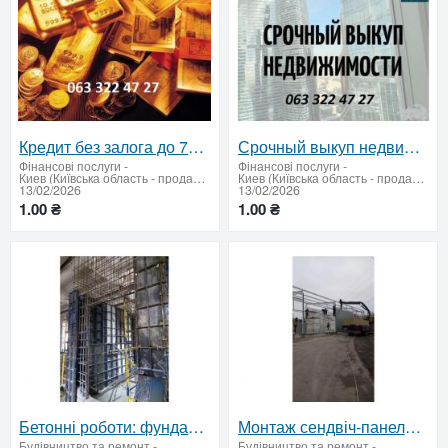
Кредит без залога до 750 тыс
Срочный выкуп недвижимости. 80% от рыночной стоимости Киев
Фінансові послуги
-
Фінансові послуги
-
Киев (Київська область - продати купити)
Киев (Київська область - продати купити)
13/02/2026
13/02/2026
1.00 ₴
1.00 ₴
Бетонні роботи: фундаменти, стяжка, моноліт
Монтаж сендвіч-панелей, металоконструкцій, профлист
Будівництво та ремонт
-
Будівництво та ремонт
-