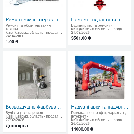
Ремонт компьютеров, ноутбуков, мфу, ибп, принтеров
Пожежні гідранти та підставки — сертифіковане обладнання для надійного пожежогасіння
Ремонт та обслуговування
Будівництво та ремонт
-
техніки
-
Київ (Київська область - продати купити)
Київ (Київська область - продати купити)
21/03/2026
24/04/2026
3501.00 ₴
1.00 ₴
Безвоздушне Фарбування - стін, стелі , колон - висока якість
Надувні арки та надувні намети. Надувна рекламна.
Будівництво та ремонт
-
Реклама, поліграфія, маркетинг,
Київ (Київська область - продати купити)
інтернет
-
27/02/2026
Київ (Київська область - продати купити)
26/02/2026
Договірна
14000.00 ₴