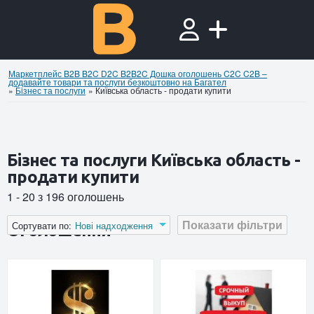
Маркетплейс B2B B2C D2C B2B2C Дошка оголошень C2C C2B –
додавайте товари та послуги безкоштовно на Багател
»
Бiзнес та послуги
»
Київська область - продати купити
Бiзнес та послуги Київська область -
продати купити
1 - 20 з 196 оголошень
Показати фільтри
Сортувати по:
Нові надходження
Оголошення