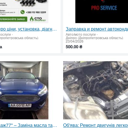
ГБО Дніпро ціни, установка, діагностика, налаштування
послуги
-
Авто/мото послуги
-
пропетровська область)
Дніпро (Дніпропетровська область)
23/04/2026
а
500.00 ₴
СТО "Гараж77" – Заміна масла та діагностика на Парусі