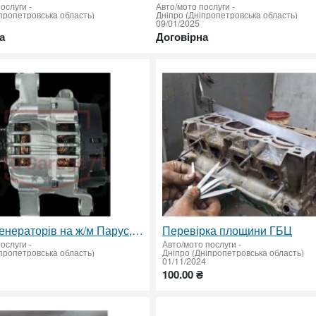
послуги
-
Авто/мото послуги
-
пропетровська область)
Дніпро (Дніпропетровська область)
09/01/2025
а
Договірна
Ремонт генераторів на ж/м Парус, СТО "Гараж77"
Перевірка площини ГБЦ
послуги
-
Авто/мото послуги
-
пропетровська область)
Дніпро (Дніпропетровська область)
01/11/2024
100.00 ₴