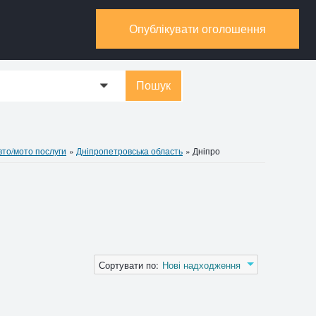
Опублікувати оголошення
Пошук
0
вто/мото послуги
»
Дніпропетровська область
»
Дніпро
Сортувати по:
Нові надходження