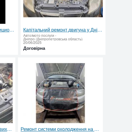
Заправка и ремонт автокoндиционеров в Днепре. Автосервис Pro Service
Капітальний ремонт двигуна у Дніпрі (Парус, Новокодацький район)
Авто/мото послуги
-
Дніпро (Дніпропетровська область)
20/06/2025
Договірна
Об'ява: Ремонт двигунів легкових автомобілів у СТО "Граж77"
Ремонт системи охолодження на Парусі – СТО "Гараж77"