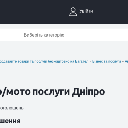
Увійти
Виберіть категорію
давайте товари та послуги безкоштовно на Багател
»
Бiзнес та послуги
»
А
/мото послуги Дніпро
1 оголошень
шення