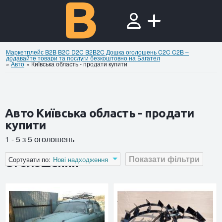
Маркетплейс B2B B2C D2C B2B2C Дошка оголошень C2C C2B –
додавайте товари та послуги безкоштовно на Багател
»
Авто
»
Київська область - продати купити
Авто Київська область - продати
купити
1 - 5 з 5 оголошень
Показати фільтри
Сортувати по:
Нові надходження
Оголошення