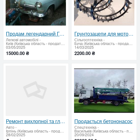
Продам легендарний ГАЗ-21 «Волга» на запчастини або під відновлення
Грунтозацепи для мотоблоків на колеса R10-R16
Легковi автомобiлi
-
Сільгосптехніка
-
Київ (Київська область - продати купити)
Буча (Київська область - продати купити)
03/05/2025
14/03/2025
15000.00 ₴
2200.00 ₴
Ремонт вихлопної та глушників
Продається бетононасос
Авто
-
Спецтехніка
-
Ірпінь (Київська область - продати купити)
Васильків (Київська область - продати купити)
28/02/2025
20/09/2024