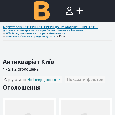
Маркетплейс B2B B2C D2C B2B2C Дошка оголошень C2C C2B –
додавайте товари та послуги безкоштовно на Багател
»
⚽Хобi, вiдпочинок та спорт
»
Антикварiат
»
Київська область - продати купити
»
Київ
Антикварiат Київ
1 - 2 з 2 оголошень
Показати фільтри
Сортувати по:
Нові надходження
Оголошення