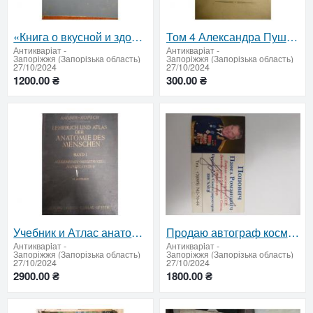
«Книга о вкусной и здоровой пище» (1962 год) — классический путеводитель по советской кухне
Том 4 Александра Пушкина (издание 1937 года) — Академическое издание
Антикварiат
-
Антикварiат
-
Запоріжжя (Запорізька область)
Запоріжжя (Запорізька область)
27/10/2024
27/10/2024
1200.00 ₴
300.00 ₴
Учебник и Атлас анатомии человека в 3 томах (1939 год) — Уникальное издание для изучения тела челове
Продаю автограф космонавта Поповича П.Р.
Антикварiат
-
Антикварiат
-
Запоріжжя (Запорізька область)
Запоріжжя (Запорізька область)
27/10/2024
27/10/2024
2900.00 ₴
1800.00 ₴