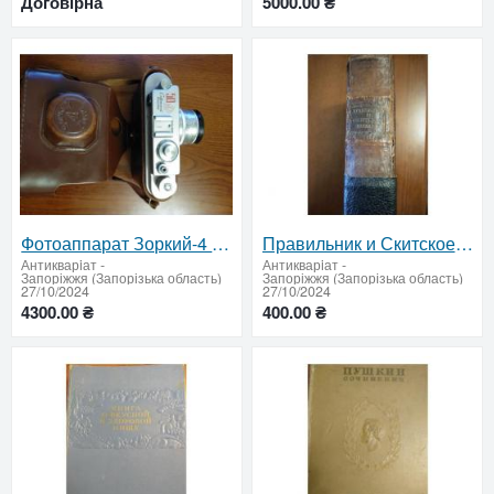
Договірна
5000.00 ₴
Фотоаппарат Зоркий-4 в отличном состоянии
Правильник и Скитское покание, Почаевская Лавра, 1880 г.
Антикварiат
-
Антикварiат
-
Запоріжжя (Запорізька область)
Запоріжжя (Запорізька область)
27/10/2024
27/10/2024
4300.00 ₴
400.00 ₴