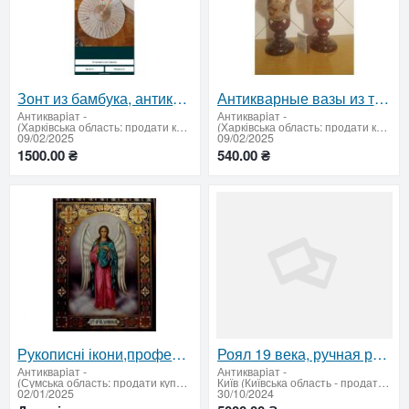
Зонт из бамбука, антикварный, конец XIX века
Антикварные вазы из тонкого стекла, коллекционные
Антикварiат
-
Антикварiат
-
(Харківська область: продати купити)
(Харківська область: продати купити)
09/02/2025
09/02/2025
1500.00 ₴
540.00 ₴
Рукописні ікони,професійне виконання .Iконописна майстерня Артос
Роял 19 века, ручная работа — редкий антиквариат
Антикварiат
-
Антикварiат
-
(Сумська область: продати купити)
Київ (Київська область - продати купити)
02/01/2025
30/10/2024