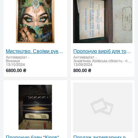
Мистецтво. Своїми руками
Пропоную виріб для точіння леза
Антикварiат
-
Антикварiат
-
Вінниця
Знам'янка (Київська область - продати купити)
13/10/2024
13/09/2024
6800.00 ₴
800.00 ₴
Пропоную баян "Кіров"
Продаж антикварних речей