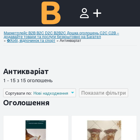
Маркетплейс B2B B2C D2C B2B2C Дошка оголошень C2C C2B –
додавайте товари та послуги безкоштовно на Багател
»
⚽Хобi, вiдпочинок та спорт
»
Антикварiат
Антикварiат
1 - 15 з 15 оголошень
Показати фільтри
Сортувати по:
Нові надходження
Оголошення