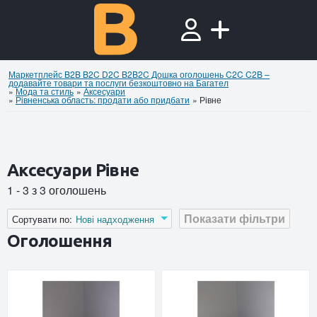
Маркетплейс B2B B2C D2C B2B2C Дошка оголошень C2C C2B –
додавайте товари та послуги безкоштовно на Багател
»
Мода та стиль
»
Аксесуари
»
Рівненська область: продати або придбати
»
Рівне
Аксесуари Рівне
1 - 3 з 3 оголошень
Показати фільтри
Сортувати по:
Нові надходження
Оголошення